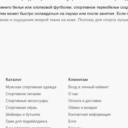
ижнего белья или хлопковой футболки, спортивное термобелье соз
затем может быстро охлаждаться на паузах или после занятия. Если
ение и ощущение мокрой ткани на коже. Поэтому для спорта лучш
 подобрать мужское спортивное термобелье для зала, тренировок н
портивную одежду.
вное термобелье для зала и улицы
ько для сильного мороза. Его используют в разных условиях: на п
в поездках, на прогулках или как нижний слой под спортивный кост
я суше и комфортнее во время движения.
Каталог
Клиентам
мобелье подходит для:
Мужская спортивная одежда
Вход в личный кабинет
Спортивное питание
О нас
дном зале;
Спортивные аксессуары
Оплата и доставка
Спортивная обувь
Обмен и возврат
нинга;
Шейкеры и бутылки
Контактная информация
Грим для бодибилдинга
Блог