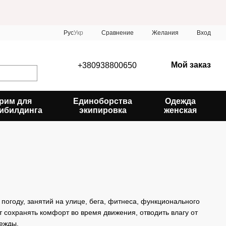
Сравнение
Рус
Укр
Желания
Вход
Мой заказ
+380938800650
рим для
Единоборства
Одежда
ибилдинга
экипировка
женская
огоду, занятий на улице, бега, фитнеса, функционального
т сохранять комфорт во время движения, отводить влагу от
ежды.