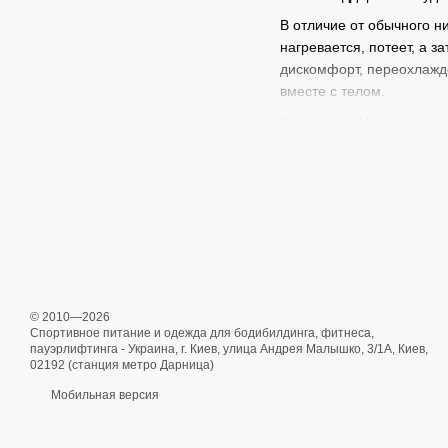
В отличие от обычного н
нагревается, потеет, а 
дискомфорт, переохлажд
вместе с телом.
В магазине Mordex можно
как базового слоя под с
Мужское спорти
Термобелье нужно не тол
спортзале, на турниках, 
помогать телу оставатьс
Мужское спортивное тер
бега на улице;
© 2010—2026
Спортивное питание и одежда для бодибилдинга, фитнеса,
тренировок в прохла
пауэрлифтинга - Украина, г. Киев, улица Андрея Малышко, 3/1А, Киев,
02192 (станция метро Дарница)
функционального тре
Мобильная версия
занятий на турниках;
фитнеса;