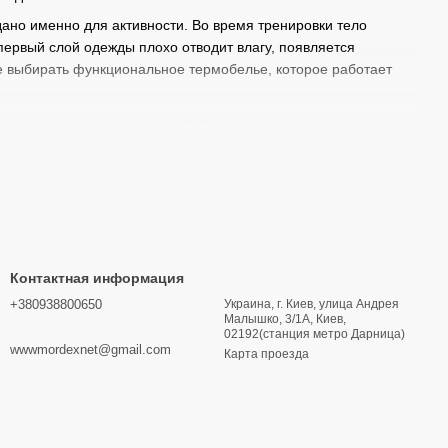
дано именно для активности. Во время тренировки тело
 первый слой одежды плохо отводит влагу, появляется
е выбирать функциональное термобелье, которое работает
а улице, бега, прогулок, активного отдыха и использования
робежке осенью, во время тренировок на улице, в прохладном
юм. Главная задача такой одежды — не просто “греть”, а
Контактная информация
+380938800650
Украина, г. Киев, улица Андрея
Малышко, 3/1А, Киев,
02192(станция метро Дарница)
wwwmordexnet@gmail.com
Карта проезда