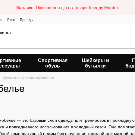
Важливо! Підвищення цін на товари бренду Mordex
ия
Блог
Бренды
динга
ртивные
Спортивная
Шейкеры и
Г
ессуары
обувь
бутылки
бод
Мужское спортивное термобелье
белье
обелье — это базовый слой одежды для тренировок в прохладную п
ыха и повседневного использования в холодный сезон. Оно помогае
обный температурный режим без ощущения тяжелой или мокрой од