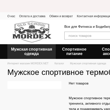
Перейти к основному контенту
О нас
Оплата и доставка
Обмен и возврат
Контактная информац
Все для Фитнеса и Бодибил
Мужская спортивная
Спортивное
Спо
одежда
питание
акс
Интернет магазин MORDEX.NET
Каталог
Мужская спортивная одежда
Мужское спортивное термо
Нет товаров
Мужское спортивное терм
тренинга, активного отд
тела и поддерживать уд