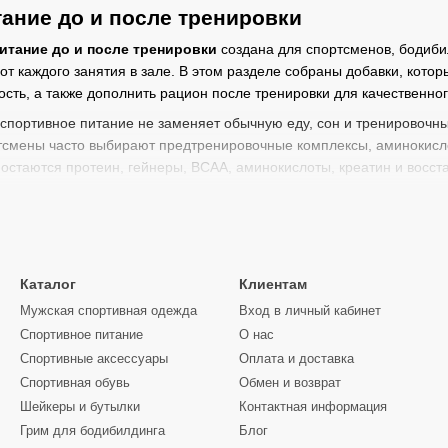
ание до и после тренировки
итание до и после тренировки
создана для спортсменов, бодибил
от каждого занятия в зале. В этом разделе собраны добавки, котор
сть, а также дополнить рацион после тренировки для качественно
спортивное питание не заменяет обычную еду, сон и тренировочны
смены часто выбирают предтренировочные комплексы, аминокислот
остаются протеин, гейнеры, BCAA, аминокислоты, креатин и восс
перед тренировкой
изму нужна поддержка энергии, фокуса и работоспособности. Для
содержать кофеин, бета-аланин, цитруллин, аргинин, креатин, ами
ти от формулы конкретного продукта.
Каталог
Клиентам
 выбирают перед тяжелыми силовыми тренировками, работой на в
Мужская спортивная одежда
Вход в личный кабинет
и могут помочь лучше настроиться на тренировку, поддержать кон
Спортивное питание
О нас
Спортивные аксессуары
Оплата и доставка
са
— предтренировочные комплексы с кофеином, гуараной или др
Спортивная обувь
Обмен и возврат
вки с цитруллином, аргинином, AAKG и компонентами из раздела
Шейкеры и бутылки
Контактная информация
— комплексы с бета-аланином, аминокислотами и электролитами.
Грим для бодибилдинга
Блог