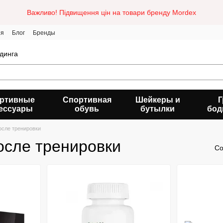
Важливо! Підвищення цін на товари бренду Mordex
ия
Блог
Бренды
динга
ртивные
Спортивная
Шейкеры и
Г
ессуары
обувь
бутылки
бод
осле тренировки
осле тренировки
Со