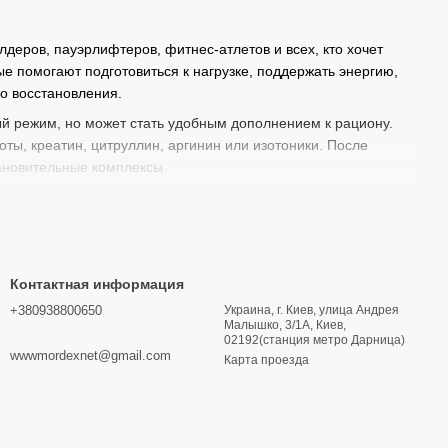
деров, пауэрлифтеров, фитнес-атлетов и всех, кто хочет
ые помогают подготовиться к нагрузке, поддержать энергию,
го восстановления.
й режим, но может стать удобным дополнением к рациону.
ы, креатин, цитруллин, аргинин или изотоники. После
тановительные комплексы.
 этого используют
предтренировочные комплексы
, или
нокислоты, витамины и другие компоненты, которые
Контактная информация
ыносливость, интенсивным кардио или функциональными
+380938800650
Украина, г. Киев, улица Андрея
Малышко, 3/1А, Киев,
центрацию и сделать занятие более продуктивным.
02192(станция метро Дарница)
wwwmordexnet@gmail.com
Карта проезда
угими стимулирующими компонентами.
окись азота (NO)
.