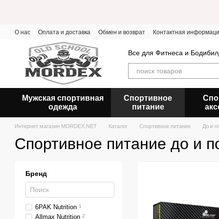
Перейти к основному контенту
О нас
Оплата и доставка
Обмен и возврат
Контактная информац
Все для Фитнеса и Бодибил
Мужская спортивная
Спортивное
Спо
одежда
питание
акс
Интернет магазин MORDEX.NET
Каталог
Спортивное питание
До и п
Спортивное питание до и п
Бренд
6PAK Nutrition
1
Allmax Nutrition
2