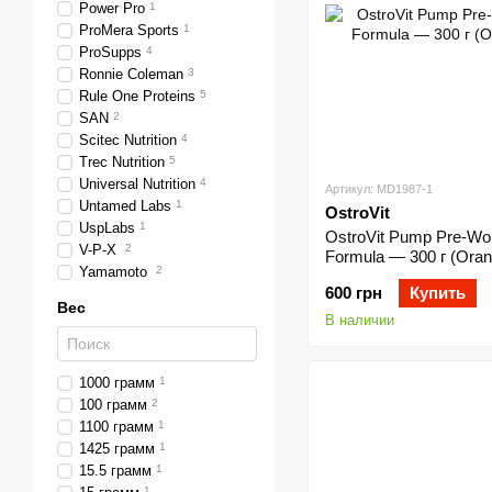
Power Pro
1
ProMera Sports
1
ProSupps
4
Ronnie Coleman
3
Rule One Proteins
5
SAN
2
Scitec Nutrition
4
Trec Nutrition
5
Universal Nutrition
4
Артикул: MD1987-1
Untamed Labs
1
OstroVit
UspLabs
1
OstroVit Pump Pre-Wo
V-P-X
2
Formula — 300 г (Oran
Yamamoto
2
600 грн
Купить
Вес
В наличии
1000 грамм
1
100 грамм
2
1100 грамм
1
1425 грамм
1
15.5 грамм
1
1