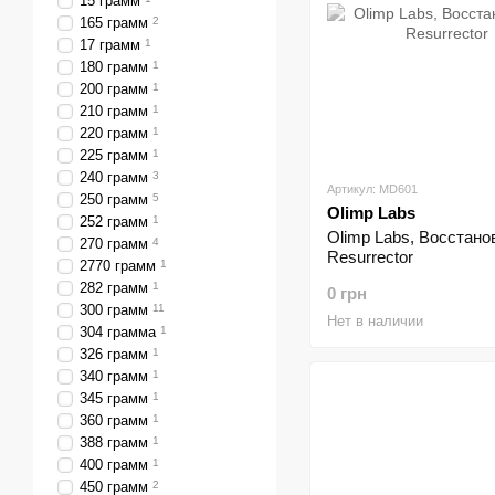
15 грамм
165 грамм
2
17 грамм
1
180 грамм
1
200 грамм
1
210 грамм
1
220 грамм
1
225 грамм
1
240 грамм
3
Артикул: MD601
250 грамм
5
Olimp Labs
252 грамм
1
Olimp Labs, Восстано
270 грамм
4
Resurrector
2770 грамм
1
282 грамм
1
0 грн
300 грамм
11
Нет в наличии
304 грамма
1
326 грамм
1
340 грамм
1
345 грамм
1
360 грамм
1
388 грамм
1
400 грамм
1
450 грамм
2