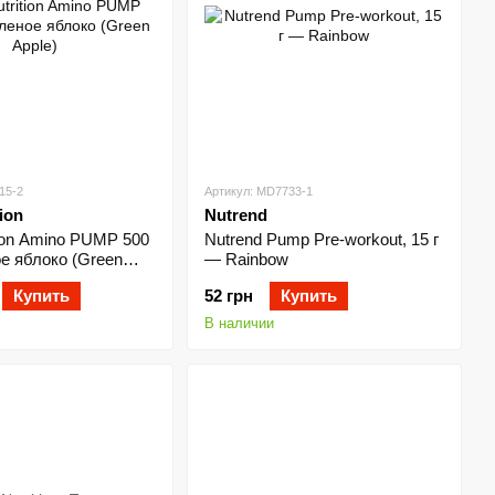
15-2
Артикул: MD7733-1
ion
Nutrend
ion Amino PUMP 500
Nutrend Pump Pre-workout, 15 г
е яблоко (Green
— Rainbow
Купить
52 грн
Купить
В наличии