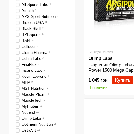
All Sports Labs
1
Amalth
1
APS Sport Nutrition
2
Biotech USA
3
Black Skull
2
BPI Sports
4
BSN
3
Cellucor
2
Артикул: MD656-1
Cloma Pharma
1
Olimp Labs
Cobra Labs
3
FinaFlex
2
L-аргинин Olimp Labs 
Power 1500 Mega Cap
Insane Labz
2
капсул
Kevin Levrone
1
1 045 грн
Купить
MHP
5
В наличии
MST Nutrition
7
Muscle Pharm
1
MuscleTech
2
MyProtein
2
Nutrend
13
Olimp Labs
3
Optimum Nutrition
2
OstroVit
11