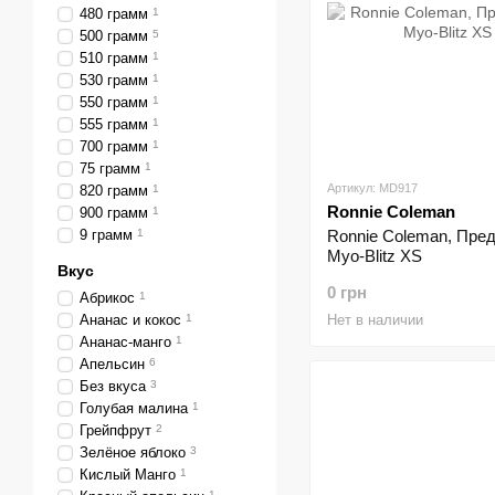
480 грамм
1
500 грамм
5
510 грамм
1
530 грамм
1
550 грамм
1
555 грамм
1
700 грамм
1
75 грамм
1
Артикул: MD917
820 грамм
1
Ronnie Coleman
900 грамм
1
9 грамм
1
Ronnie Coleman, Пре
Myo-Blitz XS
Вкус
0 грн
Абрикос
1
Ананас и кокос
1
Нет в наличии
Ананас-манго
1
Апельсин
6
Без вкуса
3
Голубая малина
1
Грейпфрут
2
Зелёное яблоко
3
Кислый Манго
1
1