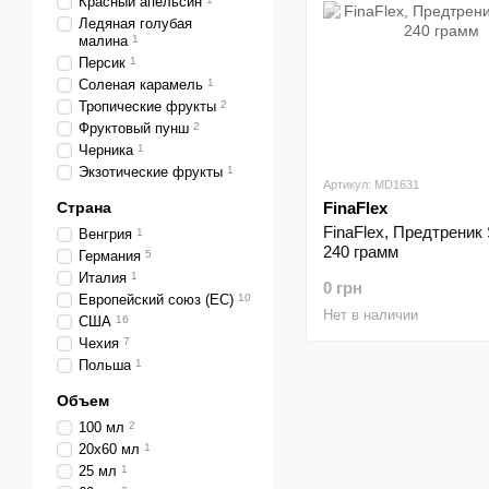
Красный апельсин
Ледяная голубая
малина
1
Персик
1
Соленая карамель
1
Тропические фрукты
2
Фруктовый пунш
2
Черника
1
Экзотические фрукты
1
Артикул: MD1631
Страна
FinaFlex
FinaFlex, Предтреник 
Венгрия
1
240 грамм
Германия
5
Италия
1
0 грн
Европейский союз (ЕС)
10
Нет в наличии
США
16
Чехия
7
Польша
1
Объем
100 мл
2
20x60 мл
1
25 мл
1