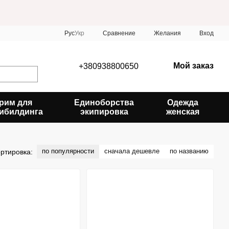
Сравнение
Рус
Укр
Желания
Вход
Мой заказ
+380938800650
рим для
Единоборства
Одежда
ибилдинга
экипировка
женская
по популярности
сначала дешевле
по названию
ртировка: