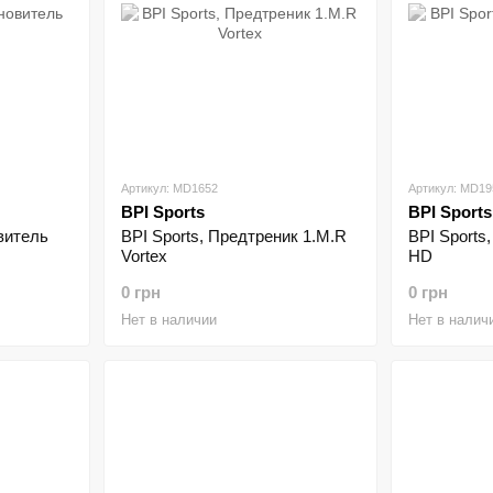
Артикул: MD1652
Артикул: MD19
BPI Sports
BPI Sports
витель
BPI Sports, Предтреник 1.M.R
BPI Sports
Vortex
HD
0 грн
0 грн
Нет в наличии
Нет в налич