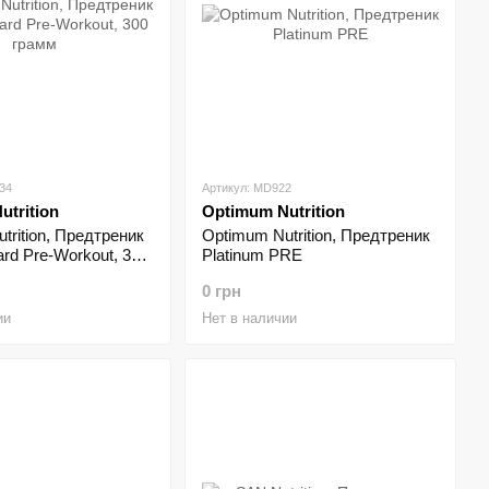
34
Артикул: MD922
utrition
Optimum Nutrition
trition, Предтреник
Optimum Nutrition, Предтреник
ard Pre-Workout, 300
Platinum PRE
0 грн
ии
Нет в наличии