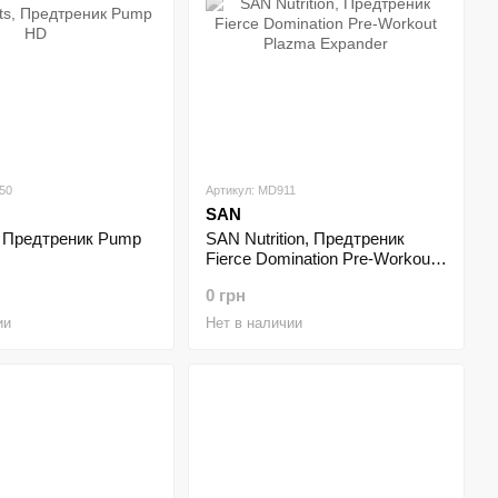
50
Артикул: MD911
SAN
, Предтреник Pump
SAN Nutrition, Предтреник
Fierce Domination Pre-Workout
Plazma Expander
0 грн
ии
Нет в наличии