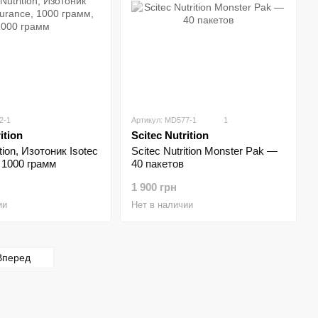
2-1
Артикул: MD577-1
1
ition
Scitec Nutrition
ition, Изотоник Isotec
Scitec Nutrition Monster Pak —
 1000 грамм
40 пакетов
1 900 грн
ии
Нет в наличии
Вперед