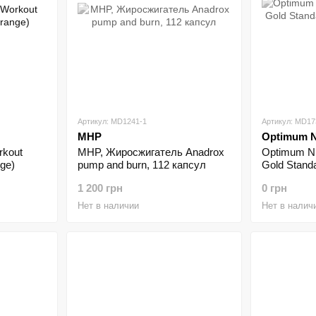
Артикул: MD1241-1
Артикул: MD17
MHP
Optimum N
rkout
MHP, Жиросжигатель Anadrox
Optimum Nu
ge)
pump and burn, 112 капсул
Gold Stand
грамм
1 200 грн
0 грн
Нет в наличии
Нет в налич