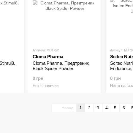
Артикул: MD1752
Артикул: MD70
Cloma Pharma
Scitec Nutr
Stimul8,
Cloma Pharma, Предтреник
Scitec Nutr
Black Spider Powder
Endurance,
0 грн
0 грн
Нет в наличии
Нет в налич
Назад
1
2
3
4
5
6