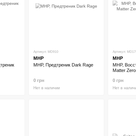
Артикул: MD910
Артикул: MD17
MHP
MHP
дтреник
MHP, Предтреник Dark Rage
MHP, Восс
Matter Zero
0 грн
0 грн
Нет в наличии
Нет в налич