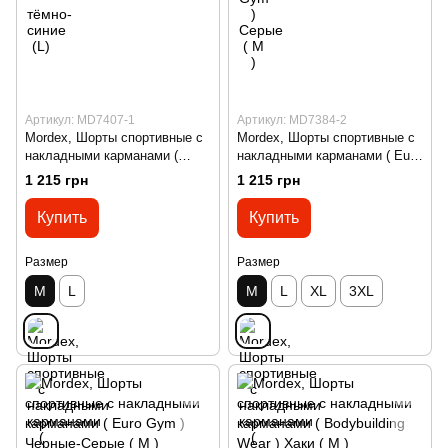
Артикул: MD7407-1
Артикул: MD7384-2
Mordex, Шорты спортивные с
Mordex, Шорты спортивные с
накладными карманами (
накладными карманами ( Euro
Bodybuilding Wear ) Серые ( M
Gym ) Хаки ( M )
1 215 грн
1 215 грн
)
Купить
Купить
Размер
Размер
M
L
M
L
XL
3XL