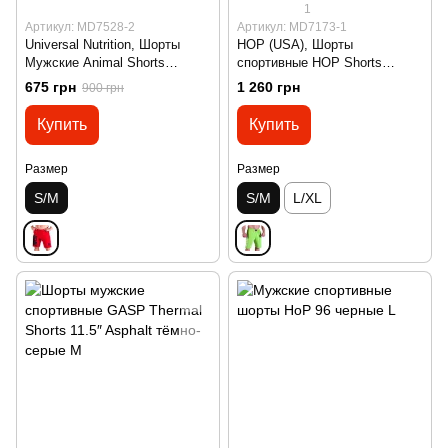
1
Артикул: MD7528-2
Артикул: MD7173-1
Universal Nutrition, Шорты
HOP (USA), Шорты
Мужские Animal Shorts
спортивные HOP Shorts
(MD7528-2) Red ( S\M )
(MD7173-1) салатовые ( S\M )
675 грн
1 260 грн
900 грн
Купить
Купить
Размер
Размер
S/M
S/M
L/XL