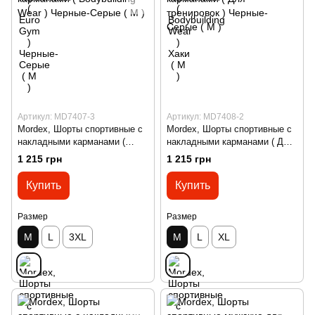
Артикул: MD7407-3
Артикул: MD7408-2
Mordex, Шорты спортивные с
Mordex, Шорты спортивные с
накладными карманами (
накладными карманами ( Для
Bodybuilding Wear ) Черные-
тренировок ) Черные-Серые (
1 215 грн
1 215 грн
Серые ( M )
M )
Купить
Купить
Размер
Размер
M
L
3XL
M
L
XL