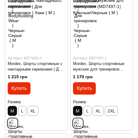
Артикул: MD7408-4
Артикул: MD7497-1
Mordex, Шорты спортивные с
Mordex, Шорты спортивные
накладными карманами ( Для
мужские для тренировок
тренировок ) Хаки ( M )
(MD7497-1) Красные\Черные (
1 215 грн
1 170 грн
M )
Купить
Купить
Размер
Размер
M
L
XL
M
L
XL
2XL