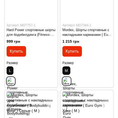
Артикул: MD7757-1
Артикул: MD7384-1
Hard Power спортивные шорты
Mordex, Шорты спортивные с
для бодибилдинга (Fitness-
накладными карманами ( Euro
Bodybuilding) — тёмно-синие
Gym ) Серые ( M )
999 грн
1 215 грн
(L)
Купить
Купить
Размер
Размер
L
M