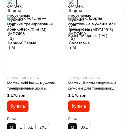
Артикул: MD7499-4
Артикул: MD7499-6
Mordex VoltLine — мужские
Mordex, Шорты спортивные
тренировочные шорты
мужские для тренировок
Black/Red (M)
(MD7499-6) Красно\Черные (
1 170 грн
1 170 грн
M )
Купить
Купить
Размер
Размер
M
L
XL
2XL
M
3XL