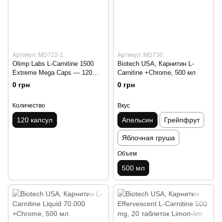
Артикул: MD722-1
Артикул: MD730
Olimp Labs L-Carnitine 1500
Biotech USA, Карнитин L-
Extreme Mega Caps — 120
Carnitine +Chrome, 500 мл
капсул
0 грн
0 грн
Количество
Вкус
120 капсул
Апельсин
Грейпфрут
Яблочная груша
Объем
500 мл