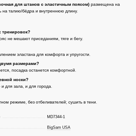
очная для штанов с эластичным поясом)
размещена на
ь на талию/бёдра и внутреннюю длину.
х тренировок?
ояс не мешают приседаниям, тяге и бегу.
влением эластана для комфорта и упругости.
двумя размерами?
ется, посадка останется комфортной.
евной носки?
и для зала, и для города.
тном режиме, без отбеливателей; сушить в тени.
е
MD7344-1
BigSam USA