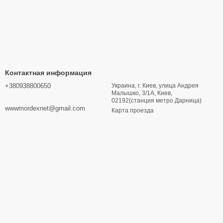
Контактная информация
+380938800650
Украина, г. Киев, улица Андрея
Малышко, 3/1А, Киев,
02192(станция метро Дарница)
wwwmordexnet@gmail.com
Карта проезда