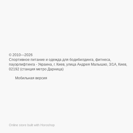
© 2010—2026
Спортивное питание и одежда для бодибилдинга, фитнеса,
пауэрлифтинга - Украина, г. Киев, улица Андрея Малышко, 3/1А, Киев,
02192 (станция метро Дарница)
Мобильная версия
Online store built with Horoshop