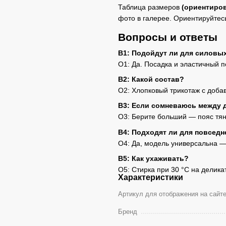
Таблица размеров
(ориентиров
фото в галерее. Ориентируйтес
Вопросы и ответы
В1: Подойдут ли для силовы
О1: Да. Посадка и эластичный п
В2: Какой состав?
О2: Хлопковый трикотаж с доба
В3: Если сомневаюсь между 
О3: Берите больший — пояс тян
В4: Подходят ли для повседн
О4: Да, модель универсальна — 
В5: Как ухаживать?
О5: Стирка при 30 °C на делика
Характеристики
Артикул для отображения на сайт
Бренд