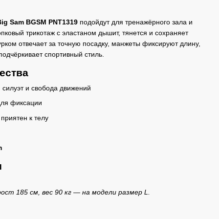
Big Sam BGSM PNT1319
подойдут для тренажёрного зала и
пковый трикотаж с эластаном дышит, тянется и сохраняет
рком отвечает за точную посадку, манжеты фиксируют длину,
подчёркивает спортивный стиль.
ества
 силуэт и свобода движений
для фиксации
 приятен к телу
m
ы
ст 185 см, вес 90 кг — на модели размер L.