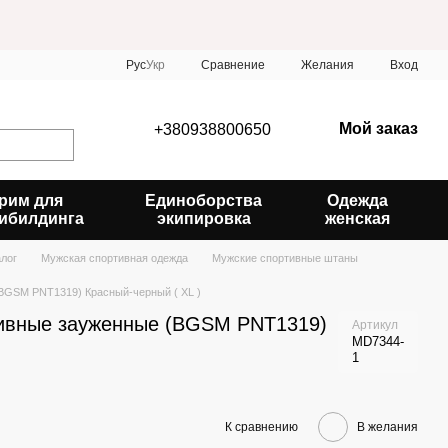
Сравнение
Рус
Укр
Желания
Вход
Мой заказ
+380938800650
рим для
Единоборства
Одежда
ибилдинга
экипировка
женская
алог
Мужская спортивная одежда
Мужские спортивные штаны
BGSM PNT1319) Красный-черный ( XL )
тивные зауженные (BGSM PNT1319)
Артикул
MD7344-
1
К сравнению
В желания