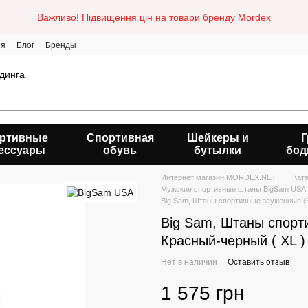
Важливо! Підвищення цін на товари бренду Mordex
ия
Блог
Бренды
динга
ртивные
Спортивная
Шейкеры и
Г
ессуары
обувь
бутылки
бод
Интернет магазин MORDEX.NET
Кат
Мужские спортивные штаны BigSam USA
Big Sam, Штаны спортивные зауженные (
Big Sam, Штаны спор
Красный-черный ( XL )
Нет в наличии
Оставить отзыв
1 575 грн