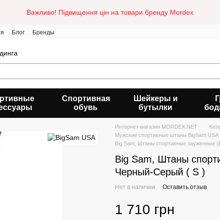
Важливо! Підвищення цін на товари бренду Mordex
ия
Блог
Бренды
динга
ртивные
Спортивная
Шейкеры и
Г
ессуары
обувь
бутылки
бод
Интернет магазин MORDEX.NET
Кат
Мужские спортивные штаны BigSam USA
Big Sam, Штаны спортивные зауженные 
Big Sam, Штаны спор
Черный-Серый ( S )
Нет в наличии
Оставить отзыв
1 710 грн