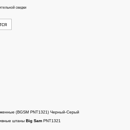
тельной скидки
тся
ауженные (BGSM PNT1321) Черный-Серый
тивные штаны
Big Sam
PNT1321