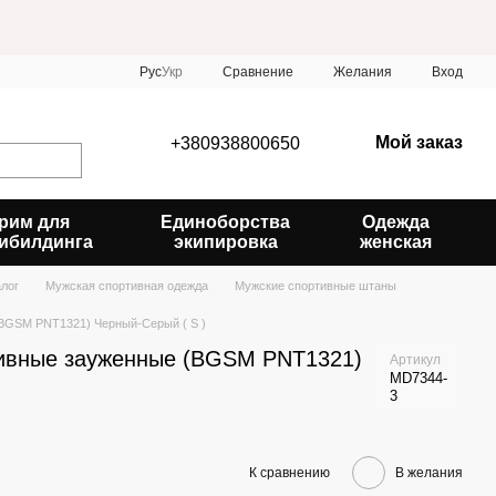
Сравнение
Рус
Укр
Желания
Вход
Мой заказ
+380938800650
рим для
Единоборства
Одежда
ибилдинга
экипировка
женская
алог
Мужская спортивная одежда
Мужские спортивные штаны
(BGSM PNT1321) Черный-Серый ( S )
тивные зауженные (BGSM PNT1321)
Артикул
MD7344-
3
К сравнению
В желания