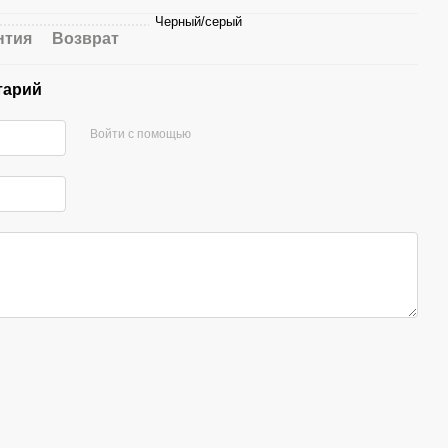
Черный/серый
нтия
Возврат
тарий
Войти с помощью