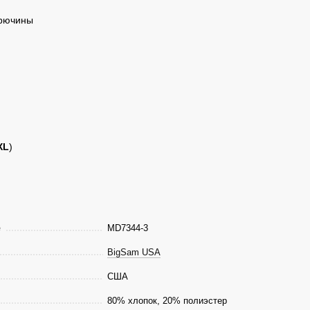
брючины
XL
)
е
MD7344-3
BigSam USA
США
80% хлопок, 20% полиэстер