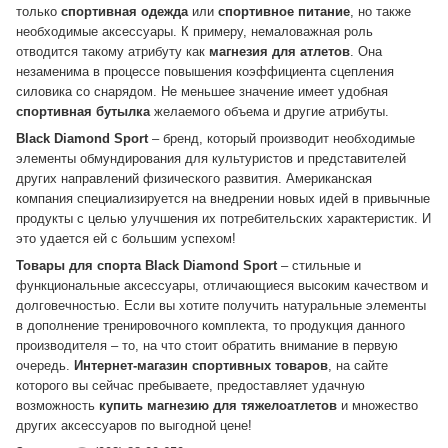
только
спортивная одежда
или
спортивное питание
, но также
необходимые аксессуары. К примеру, немаловажная роль
отводится такому атрибуту как
магнезия для атлетов
. Она
незаменима в процессе повышения коэффициента сцепления
силовика со снарядом. Не меньшее значение имеет удобная
спортивная бутылка
желаемого объема и другие атрибуты.
Black
Diamond
Sport
– бренд, который производит необходимые
элементы обмундирования для культуристов и представителей
других направлений физического развития. Американская
компания специализируется на внедрении новых идей в привычные
продукты с целью улучшения их потребительских характеристик. И
это удается ей с большим успехом!
Товары для спорта Black Diamond Sport
– стильные и
функциональные аксессуары, отличающиеся высоким качеством и
долговечностью. Если вы хотите получить натуральные элементы
в дополнение тренировочного комплекта, то продукция данного
производителя – то, на что стоит обратить внимание в первую
очередь.
Интернет-магазин спортивных товаров
, на сайте
которого вы сейчас пребываете, предоставляет удачную
возможность
купить магнезию для тяжелоатлетов
и множество
других аксессуаров по выгодной цене!