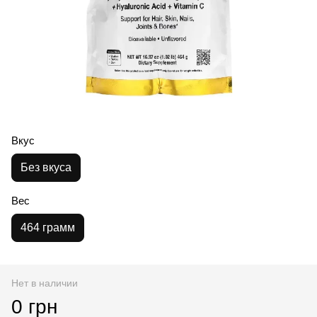
Вкус
Без вкуса
Вес
464 грамм
Нет в наличии
0 грн