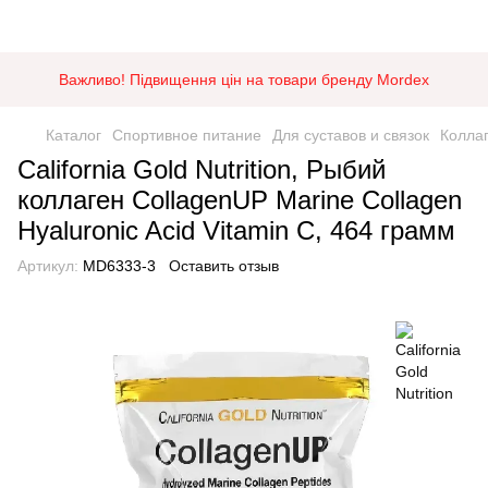
Важливо! Підвищення цін на товари бренду Mordex
Каталог
Спортивное питание
Для суставов и связок
Колла
California Gold Nutrition, Рыбий
коллаген CollagenUP Marine Collagen
Hyaluronic Acid Vitamin C, 464 грамм
Артикул:
MD6333-3
Оставить отзыв