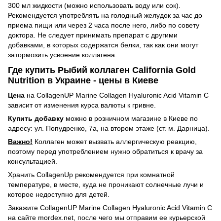
300 мл жидкости (можно использовать воду или сок).
Рекомендуется употреблять на голодный желудок за час до
приема пищи или через 2 часа после него, либо по совету
доктора. Не следует принимать препарат с другими
добавками, в которых содержатся белки, так как они могут
затормозить усвоение коллагена.
Где купить Рыбий коллаген California Gold
Nutrition в Украине - цены в Киеве
Цена
на CollagenUP Marine Collagen Hyaluronic Acid Vitamin C
зависит от изменения курса валюты к гривне.
Купить добавку
можно в розничном магазине в Киеве по
адресу: ул. Попудренко, 7а, на втором этаже (ст. м. Дарница).
Важно!
Коллаген может вызвать аллергическую реакцию,
поэтому перед употреблением нужно обратиться к врачу за
консультацией.
Хранить CollagenUр рекомендуется при комнатной
температуре, в месте, куда не проникают солнечные лучи и
которое недоступно для детей.
Закажите CollagenUP Marine Collagen Hyaluronic Acid Vitamin C
на сайте mordex.net, после чего мы отправим ее курьерской