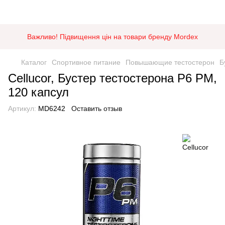
Важливо! Підвищення цін на товари бренду Mordex
Каталог
Спортивное питание
Повышающие тестостерон
Б
Cellucor, Бустер тестостерона P6 PM,
120 капсул
Артикул:
MD6242
Оставить отзыв