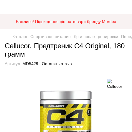
Важливо! Підвищення цін на товари бренду Mordex
Каталог
Спортивное питание
До и после тренировки
Перед
Cellucor, Предтреник C4 Original, 180
грамм
Артикул:
MD5429
Оставить отзыв