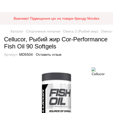
Важливо! Підвищення цін на товари бренду Mordex
Каталог
Спортивное питание
Омега 3 (Рыбий жир)
Омега 
Cellucor, Рыбий жир Cor-Performance
Fish Oil 90 Softgels
Артикул:
MD5504
Оставить отзыв