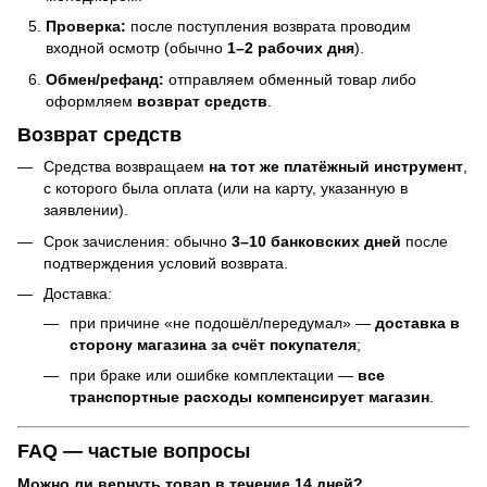
Проверка:
после поступления возврата проводим
входной осмотр (обычно
1–2 рабочих дня
).
Обмен/рефанд:
отправляем обменный товар либо
оформляем
возврат средств
.
Возврат средств
Средства возвращаем
на тот же платёжный инструмент
,
с которого была оплата (или на карту, указанную в
заявлении).
Срок зачисления: обычно
3–10 банковских дней
после
подтверждения условий возврата.
Доставка:
при причине «не подошёл/передумал» —
доставка в
сторону магазина за счёт покупателя
;
при браке или ошибке комплектации —
все
транспортные расходы компенсирует магазин
.
FAQ — частые вопросы
Можно ли вернуть товар в течение 14 дней?