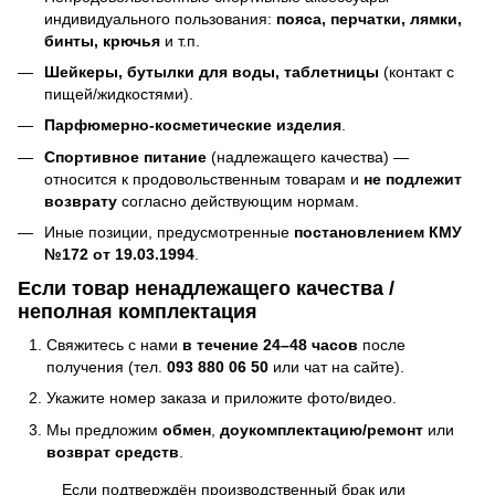
индивидуального пользования:
пояса, перчатки, лямки,
бинты, крючья
и т.п.
Шейкеры, бутылки для воды, таблетницы
(контакт с
пищей/жидкостями).
Парфюмерно-косметические изделия
.
Спортивное питание
(надлежащего качества) —
относится к продовольственным товарам и
не подлежит
возврату
согласно действующим нормам.
Иные позиции, предусмотренные
постановлением КМУ
№172 от 19.03.1994
.
Если товар ненадлежащего качества /
неполная комплектация
Свяжитесь с нами
в течение 24–48 часов
после
получения (тел.
093 880 06 50
или чат на сайте).
Укажите номер заказа и приложите фото/видео.
Мы предложим
обмен
,
доукомплектацию/ремонт
или
возврат средств
.
Если подтверждён производственный брак или