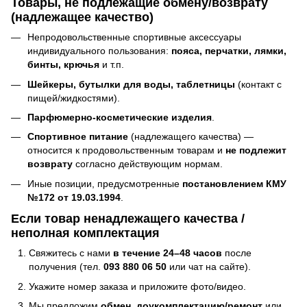
Товары, не подлежащие обмену/возврату
(надлежащее качество)
Непродовольственные спортивные аксессуары
индивидуального пользования:
пояса, перчатки, лямки,
бинты, крючья
и т.п.
Шейкеры, бутылки для воды, таблетницы
(контакт с
пищей/жидкостями).
Парфюмерно-косметические изделия
.
Спортивное питание
(надлежащего качества) —
относится к продовольственным товарам и
не подлежит
возврату
согласно действующим нормам.
Иные позиции, предусмотренные
постановлением КМУ
№172 от 19.03.1994
.
Если товар ненадлежащего качества /
неполная комплектация
Свяжитесь с нами
в течение 24–48 часов
после
получения (тел.
093 880 06 50
или чат на сайте).
Укажите номер заказа и приложите фото/видео.
Мы предложим
обмен
,
доукомплектацию/ремонт
или