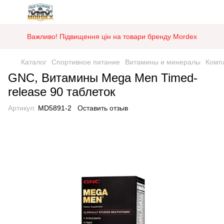
Важливо! Підвищення цін на товари бренду Mordex
Каталог
Спортивное питание
Витамины и минералы
Комп
GNC, Витамины Mega Men Timed-
release 90 таблеток
Артикул:
MD5891-2
Оставить отзыв