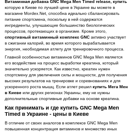
Витаминная добавка GNC Mega Men Timed release, купить
которую в Киеве по лучшей цене в Украине вы можете в
магазине Mordex.Net,
способна идеально сбалансировать
питание спортсмена, поскольку в ней содержатся
ингредиенты, улучшающие большинство биологических
процессов, протекающих в организме. Кроме этого,
спортивный витаминный комплекс GNC
активно участвует
в сжигании калорий, во время которого вырабатывается
энергия, необходимая атлету для тренировочного процесса.
Главной особенностью витаминов GNC Mega Men является
его воздействие на процесс выработки креатина, который
значительно ускоряется. Как известно, креатин нужен
спортсмену для увеличения силы и мощности, для получения
высоких результатов на тренировке и соревнованиях и для
ускоренного роста мышц. Если атлет решил
купить Мега Мен
в Киеве
или других регионах Украины, ему не нужны
дополнительные спортивные добавки на основе креатина.
Как принимать и где купить GNC Mega Men
Timed в Украине - цены в Киеве
В отличие от своих аналогов в комплексе GNC Mega Men
повышенная концентрация витаминов и множество иных