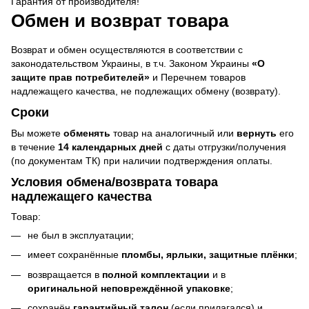
Гарантия от производителя!
Обмен и возврат товара
Возврат и обмен осуществляются в соответствии с
законодательством Украины, в т.ч. Законом Украины
«О
защите прав потребителей»
и Перечнем товаров
надлежащего качества, не подлежащих обмену (возврату).
Сроки
Вы можете
обменять
товар на аналогичный или
вернуть
его
в течение
14 календарных дней
с даты отгрузки/получения
(по документам ТК) при наличии подтверждения оплаты.
Условия обмена/возврата товара
надлежащего качества
Товар:
не был в эксплуатации;
имеет сохранённые
пломбы, ярлыки, защитные плёнки
;
возвращается в
полной комплектации
и в
оригинальной неповреждённой упаковке
;
сохранён
гарантийный талон
(если прилагался) и