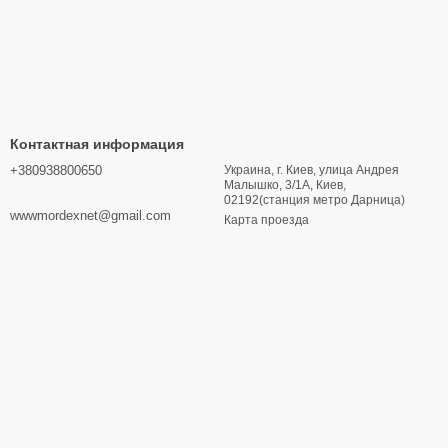
Контактная информация
+380938800650
Украина, г. Киев, улица Андрея
Малышко, 3/1А, Киев,
02192(станция метро Дарница)
wwwmordexnet@gmail.com
Карта проезда