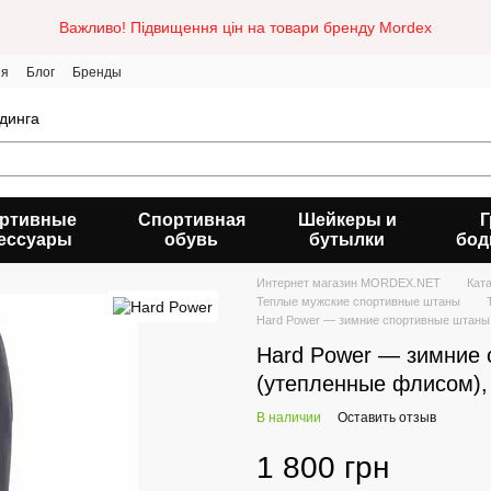
Важливо! Підвищення цін на товари бренду Mordex
ия
Блог
Бренды
динга
ртивные
Спортивная
Шейкеры и
Г
ессуары
обувь
бутылки
бод
Интернет магазин MORDEX.NET
Кат
Теплые мужские спортивные штаны
Hard Power — зимние спортивные штаны 
Hard Power — зимние 
(утепленные флисом),
В наличии
Оставить отзыв
1 800 грн