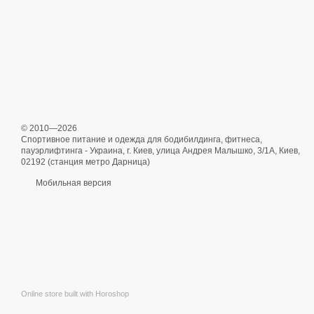
© 2010—2026
Спортивное питание и одежда для бодибилдинга, фитнеса,
пауэрлифтинга - Украина, г. Киев, улица Андрея Малышко, 3/1А, Киев,
02192 (станция метро Дарница)
Мобильная версия
Online store built with Horoshop