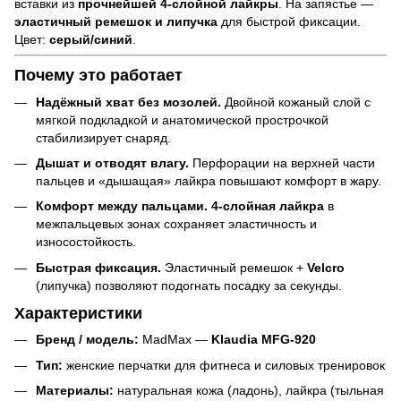
вставки из
прочнейшей 4-слойной лайкры
. На запястье —
эластичный ремешок и липучка
для быстрой фиксации.
Цвет:
серый/синий
.
Почему это работает
Надёжный хват без мозолей.
Двойной кожаный слой с
мягкой подкладкой и анатомической прострочкой
стабилизирует снаряд.
Дышат и отводят влагу.
Перфорации на верхней части
пальцев и «дышащая» лайкра повышают комфорт в жару.
Комфорт между пальцами.
4-слойная лайкра
в
межпальцевых зонах сохраняет эластичность и
износостойкость.
Быстрая фиксация.
Эластичный ремешок +
Velcro
(липучка) позволяют подогнать посадку за секунды.
Характеристики
Бренд / модель:
MadMax —
Klaudia MFG-920
Тип:
женские перчатки для фитнеса и силовых тренировок
Материалы:
натуральная кожа (ладонь), лайкра (тыльная