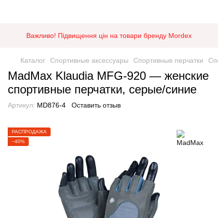
Важливо! Підвищення цін на товари бренду Mordex
Каталог
Спортивные аксессуары
Спортивные перчатки
Сп
MadMax Klaudia MFG-920 — женские
спортивные перчатки, серые/синие
Артикул:
MD876-4
Оставить отзыв
РАСПРОДАЖА
−40%