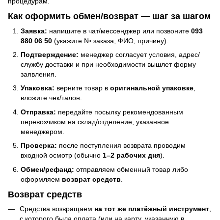
процедурам.
Как оформить обмен/возврат — шаг за шагом
Заявка:
напишите в чат/мессенджер или позвоните
093
880 06 50
(укажите № заказа, ФИО, причину).
Подтверждение:
менеджер согласует условия, адрес/
службу доставки и при необходимости вышлет форму
заявления.
Упаковка:
верните товар в
оригинальной упаковке
,
вложите чек/талон.
Отправка:
передайте посылку рекомендованным
перевозчиком на склад/отделение, указанное
менеджером.
Проверка:
после поступления возврата проводим
входной осмотр (обычно
1–2 рабочих дня
).
Обмен/рефанд:
отправляем обменный товар либо
оформляем
возврат средств
.
Возврат средств
Средства возвращаем
на тот же платёжный инструмент
,
с которого была оплата (или на карту, указанную в