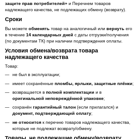
защите прав потребителей»
и Перечнем товаров
надлежащего качества, не подлежащих обмену (возврату).
Сроки
Вы можете
обменять
товар на аналогичный или
вернуть
его
в течение
14 календарных дней
с даты отгрузки/получения
(по документам ТК) при наличии подтверждения оплаты.
Условия обмена/возврата товара
надлежащего качества
Товар:
не был в эксплуатации;
имеет сохранённые
пломбы, ярлыки, защитные плёнки
;
возвращается в
полной комплектации
и в
оригинальной неповреждённой упаковке
;
сохранён
гарантийный талон
(если прилагался) и
документ, подтверждающий оплату
;
не относится
к перечню товаров надлежащего качества,
которые не подлежат возврату/обмену.
Товары, не подлежащие обмену/возврату