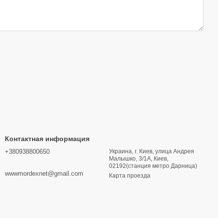
Контактная информация
+380938800650
Украина, г. Киев, улица Андрея
Малышко, 3/1А, Киев,
02192(станция метро Дарница)
wwwmordexnet@gmail.com
Карта проезда