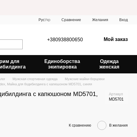
Сравнение
Рус
Укр
Желания
Вход
Мой заказ
+380938800650
рим для
Единоборства
Одежда
ибилдинга
экипировка
женская
алог
Мужская спортивная одежда
Мужские майки-борцовки
dex, Майка для бодибилдинга с капюшоном MD5701, синяя
дибилдинга с капюшоном MD5701,
Артикул
MD5701
К сравнению
В желания