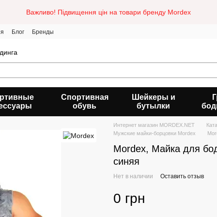
Важливо! Підвищення цін на товари бренду Mordex
ия
Блог
Бренды
динга
ртивные
Спортивная
Шейкеры и
Г
ессуары
обувь
бутылки
бод
Интернет магазин MORDEX.NET
Кат
Мужские майки-борцовки Mordex
Mor
Mordex, Майка для бо
синяя
Нет в наличии
Оставить отзыв
0 грн