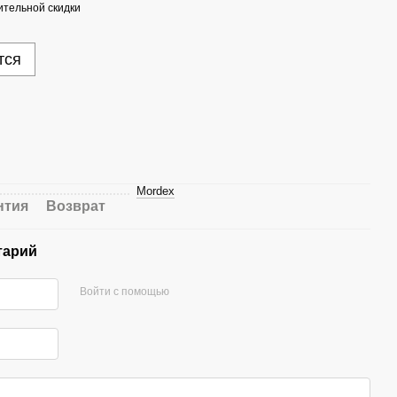
тельной скидки
тся
Mordex
нтия
Возврат
тарий
Войти с помощью