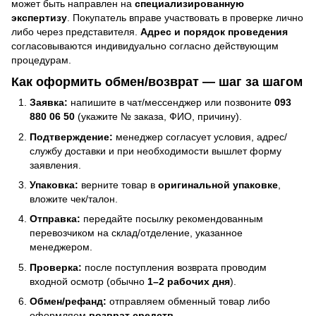
может быть направлен на
специализированную
экспертизу
. Покупатель вправе участвовать в проверке лично
либо через представителя.
Адрес и порядок проведения
согласовываются индивидуально согласно действующим
процедурам.
Как оформить обмен/возврат — шаг за шагом
Заявка:
напишите в чат/мессенджер или позвоните
093
880 06 50
(укажите № заказа, ФИО, причину).
Подтверждение:
менеджер согласует условия, адрес/
службу доставки и при необходимости вышлет форму
заявления.
Упаковка:
верните товар в
оригинальной упаковке
,
вложите чек/талон.
Отправка:
передайте посылку рекомендованным
перевозчиком на склад/отделение, указанное
менеджером.
Проверка:
после поступления возврата проводим
входной осмотр (обычно
1–2 рабочих дня
).
Обмен/рефанд:
отправляем обменный товар либо
оформляем
возврат средств
.