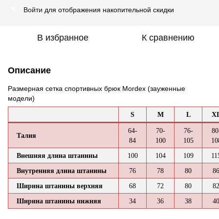
Войти
для отображения накопительной скидки
%
В избранное
К сравнению
Описание
Размерная сетка спортивных брюк Mordex (зауженные
модели)
S
M
L
X
64-
70-
76-
80
Талия
84
100
105
10
Внешняя длина штанины
100
104
109
11
Внутренняя длина штанины
76
78
80
8
Ширина штанины верхняя
68
72
80
8
Ширина штанины нижняя
34
36
38
4