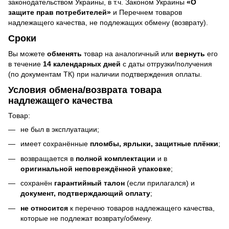
законодательством Украины, в т.ч. Законом Украины
«О
защите прав потребителей»
и Перечнем товаров
надлежащего качества, не подлежащих обмену (возврату).
Сроки
Вы можете
обменять
товар на аналогичный или
вернуть
его
в течение
14 календарных дней
с даты отгрузки/получения
(по документам ТК) при наличии подтверждения оплаты.
Условия обмена/возврата товара
надлежащего качества
Товар:
не был в эксплуатации;
имеет сохранённые
пломбы, ярлыки, защитные плёнки
;
возвращается в
полной комплектации
и в
оригинальной неповреждённой упаковке
;
сохранён
гарантийный талон
(если прилагался) и
документ, подтверждающий оплату
;
не относится
к перечню товаров надлежащего качества,
которые не подлежат возврату/обмену.