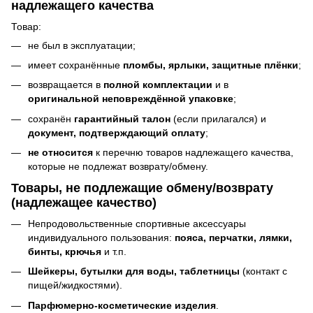
надлежащего качества
Товар:
не был в эксплуатации;
имеет сохранённые
пломбы, ярлыки, защитные плёнки
;
возвращается в
полной комплектации
и в
оригинальной неповреждённой упаковке
;
сохранён
гарантийный талон
(если прилагался) и
документ, подтверждающий оплату
;
не относится
к перечню товаров надлежащего качества,
которые не подлежат возврату/обмену.
Товары, не подлежащие обмену/возврату
(надлежащее качество)
Непродовольственные спортивные аксессуары
индивидуального пользования:
пояса, перчатки, лямки,
бинты, крючья
и т.п.
Шейкеры, бутылки для воды, таблетницы
(контакт с
пищей/жидкостями).
Парфюмерно-косметические изделия
.