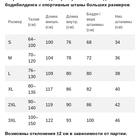
бодибилдинга
и
спортивные штаны больших размеров
:
Бедро /
Длина
Длина
Низ
Талия
верх
Размер
внешн.
внутр.
штанины
(см)
штанины
(см)
(см)
(см)
(см)
64–
S
100
76
68
34
100
70–
M
104
78
72
36
120
76–
L
109
80
80
38
130
80–
XL
117
86
82
40
135
90–
2XL
119
90
86
42
140
100–
3XL
122
93
100
46
150
Возможны отклонения ±2 см в зависимости от партии.