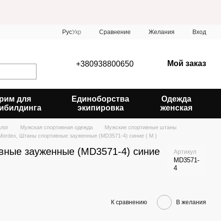
Сравнение
Рус
Укр
Желания
Вход
Мой заказ
+380938800650
рим для
Единоборства
Одежда
ибилдинга
экипировка
женская
алог
Мужская спортивная одежда
Мужские спортивные штаны
Mordex, Штаны спортивные зауженные (MD3571-4) синие ( M )
вные зауженные (MD3571-4) синие
Артикул
MD3571-
4
К сравнению
В желания