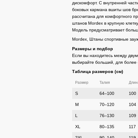
дискомфорт. С внутренней част
боковых кармана вшиты шов брю
рассчитана для комфортного пр
штанов Mordex в крупную клетку
Модель предусматривает больш
Mordex, Штаны спортивные за
Размеры и подбор
Если вы находитесь между дву
выбирайте больший, для более 
Таблица размеров (см)
Размер
Талия
Длин
S
64–100
100
M
70–120
104
L
76–130
109
XL
80–135
117
2XL
90–140
119