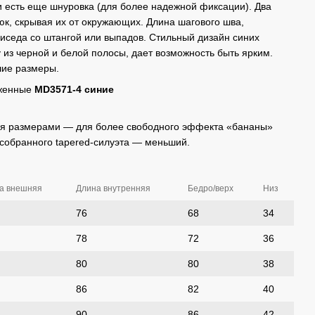
и есть еще шнуровка (для более надежной фиксации). Два
к, скрывая их от окружающих. Длина шагового шва,
иседа со штангой или выпадов. Стильный дизайн синих
 из черной и белой полосы, дает возможность быть ярким.
ие размеры.
уженные
MD3571-4 синие
мя размерами — для более свободного эффекта «бананы»
собранного tapered-силуэта — меньший.
а внешняя
Длина внутренняя
Бедро/верх
Низ
76
68
34
78
72
36
80
80
38
86
82
40
90
86
42