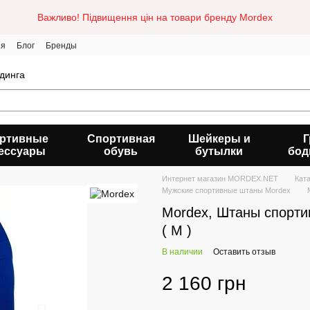
Важливо! Підвищення цін на товари бренду Mordex
ия
Блог
Бренды
динга
ртивные
Спортивная
Шейкеры и
Г
ессуары
обувь
бутылки
бод
Интернет магазин MORDEX.NET
Кат
Мужские спортивные штаны Mordex
Mordex, Штаны спорти
( M )
В наличии
Оставить отзыв
2 160 грн