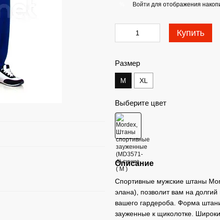
Войти
для отображения накопи
%
Купить
Размер
M
XL
Выберите цвет
Описание
Спортивные мужские штаны Mor
элана), позволит вам на долги
вашего гардероба. Форма штани
зауженные к щиколотке. Широки