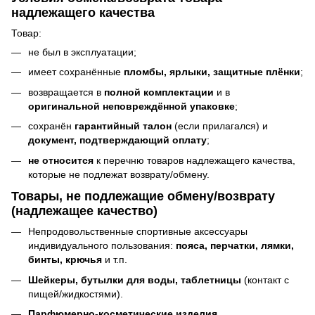
надлежащего качества
Товар:
не был в эксплуатации;
имеет сохранённые
пломбы, ярлыки, защитные плёнки
;
возвращается в
полной комплектации
и в
оригинальной неповреждённой упаковке
;
сохранён
гарантийный талон
(если прилагался) и
документ, подтверждающий оплату
;
не относится
к перечню товаров надлежащего качества,
которые не подлежат возврату/обмену.
Товары, не подлежащие обмену/возврату
(надлежащее качество)
Непродовольственные спортивные аксессуары
индивидуального пользования:
пояса, перчатки, лямки,
бинты, крючья
и т.п.
Шейкеры, бутылки для воды, таблетницы
(контакт с
пищей/жидкостями).
Парфюмерно-косметические изделия
.