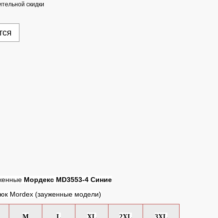
тельной скидки
тся
уженные
Мордекс MD3553-4 Синие
рюк Mordex (зауженные модели)
M
L
XL
2XL
3XL