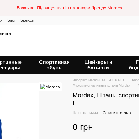
Важливо! Підвищення цін на товари бренду Mordex
ия
Блог
Бренды
динга
ртивные
Спортивная
Шейкеры и
Г
ессуары
обувь
бутылки
бод
Интернет магазин MORDEX.NET
Кат
Мужские спортивные штаны Mordex
Mordex, Штаны спорт
L
Нет в наличии
Оставить отзыв
0 грн