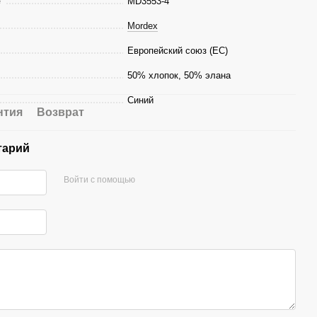
е
MD3553-4
Mordex
Европейский союз (ЕС)
50% хлопок, 50% элана
Синий
нтия
Возврат
тарий
Войти с помощью