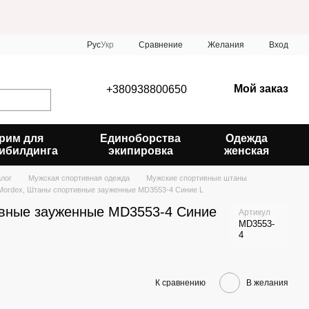
Сравнение
Рус
Укр
Желания
Вход
Мой заказ
+380938800650
рим для
Единоборства
Одежда
ибилдинга
экипировка
женская
алог
Мужская спортивная одежда
Мужские спортивные штаны
Mordex, Штаны спортивные зауженные MD3553-4 Синие L
ивные зауженные MD3553-4 Синие
Артикул
MD3553-
4
К сравнению
В желания