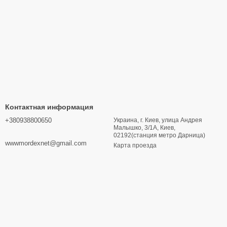
Контактная информация
+380938800650
Украина, г. Киев, улица Андрея
Малышко, 3/1А, Киев,
02192(станция метро Дарница)
wwwmordexnet@gmail.com
Карта проезда