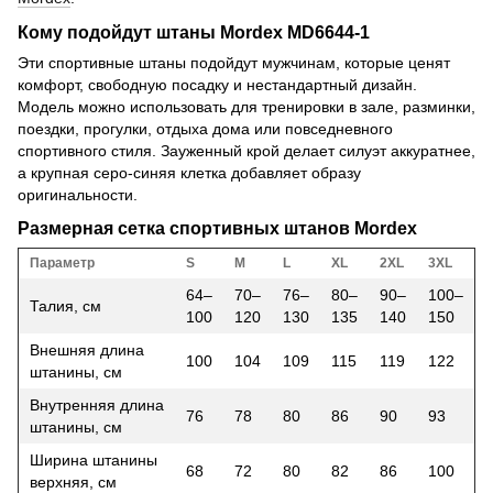
Кому подойдут штаны Mordex MD6644-1
Эти спортивные штаны подойдут мужчинам, которые ценят
комфорт, свободную посадку и нестандартный дизайн.
Модель можно использовать для тренировки в зале, разминки,
поездки, прогулки, отдыха дома или повседневного
спортивного стиля. Зауженный крой делает силуэт аккуратнее,
а крупная серо-синяя клетка добавляет образу
оригинальности.
Размерная сетка спортивных штанов Mordex
Параметр
S
M
L
XL
2XL
3XL
64–
70–
76–
80–
90–
100–
Талия, см
100
120
130
135
140
150
Внешняя длина
100
104
109
115
119
122
штанины, см
Внутренняя длина
76
78
80
86
90
93
штанины, см
Ширина штанины
68
72
80
82
86
100
верхняя, см