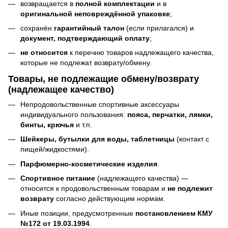
возвращается в
полной комплектации
и в
оригинальной неповреждённой упаковке
;
сохранён
гарантийный талон
(если прилагался) и
документ, подтверждающий оплату
;
не относится
к перечню товаров надлежащего качества,
которые не подлежат возврату/обмену.
Товары, не подлежащие обмену/возврату
(надлежащее качество)
Непродовольственные спортивные аксессуары
индивидуального пользования:
пояса, перчатки, лямки,
бинты, крючья
и т.п.
Шейкеры, бутылки для воды, таблетницы
(контакт с
пищей/жидкостями).
Парфюмерно-косметические изделия
.
Спортивное питание
(надлежащего качества) —
относится к продовольственным товарам и
не подлежит
возврату
согласно действующим нормам.
Иные позиции, предусмотренные
постановлением КМУ
№172 от 19.03.1994
.