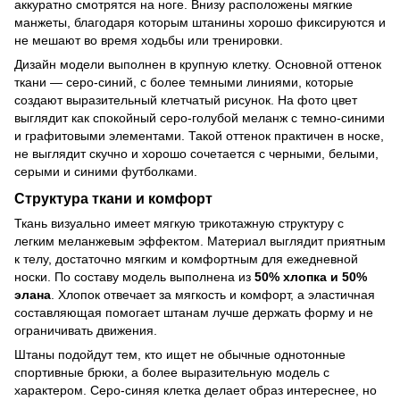
аккуратно смотрятся на ноге. Внизу расположены мягкие
манжеты, благодаря которым штанины хорошо фиксируются и
не мешают во время ходьбы или тренировки.
Дизайн модели выполнен в крупную клетку. Основной оттенок
ткани — серо-синий, с более темными линиями, которые
создают выразительный клетчатый рисунок. На фото цвет
выглядит как спокойный серо-голубой меланж с темно-синими
и графитовыми элементами. Такой оттенок практичен в носке,
не выглядит скучно и хорошо сочетается с черными, белыми,
серыми и синими футболками.
Структура ткани и комфорт
Ткань визуально имеет мягкую трикотажную структуру с
легким меланжевым эффектом. Материал выглядит приятным
к телу, достаточно мягким и комфортным для ежедневной
носки. По составу модель выполнена из
50% хлопка и 50%
элана
. Хлопок отвечает за мягкость и комфорт, а эластичная
составляющая помогает штанам лучше держать форму и не
ограничивать движения.
Штаны подойдут тем, кто ищет не обычные однотонные
спортивные брюки, а более выразительную модель с
характером. Серо-синяя клетка делает образ интереснее, но