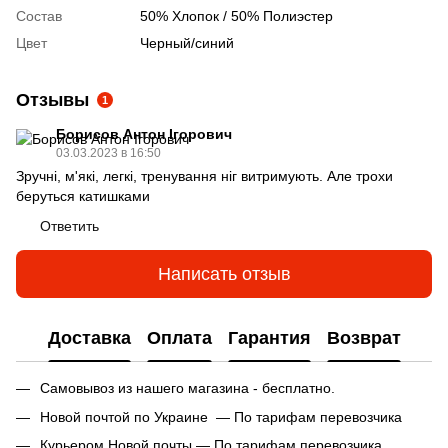
Состав
50% Хлопок / 50% Полиэстер
Цвет
Черный/синий
Отзывы
1
Борисов Антон Ігорович
03.03.2023 в 16:50
Зручні, м'які, легкі, тренування ніг витримують. Але трохи
беруться катишками
Ответить
Написать отзыв
Доставка
Оплата
Гарантия
Возврат
Самовывоз из нашего магазина - бесплатно.
Новой почтой по Украине — По тарифам перевозчика
Курьером Новой почты — По тарифам перевозчика