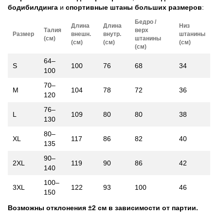
бодибилдинга
и
спортивные штаны больших размеров
:
Бедро /
Длина
Длина
Низ
Талия
верх
Размер
внешн.
внутр.
штанины
(см)
штанины
(см)
(см)
(см)
(см)
64–
S
100
76
68
34
100
70–
M
104
78
72
36
120
76–
L
109
80
80
38
130
80–
XL
117
86
82
40
135
90–
2XL
119
90
86
42
140
100–
3XL
122
93
100
46
150
Возможны отклонения ±2 см в зависимости от партии.