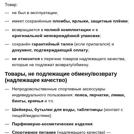
Товар:
не был в эксплуатации;
имеет сохранённые
пломбы, ярлыки, защитные плёнки
;
возвращается в
полной комплектации
и в
оригинальной неповреждённой упаковке
;
сохранён
гарантийный талон
(если прилагался) и
документ, подтверждающий оплату
;
не относится
к перечню товаров надлежащего качества,
которые не подлежат возврату/обмену.
Товары, не подлежащие обмену/возврату
(надлежащее качество)
Непродовольственные спортивные аксессуары
индивидуального пользования:
пояса, перчатки, лямки,
бинты, крючья
и т.п.
Шейкеры, бутылки для воды, таблетницы
(контакт с
пищей/жидкостями).
Парфюмерно-косметические изделия
.
Спортивное питание
(надлежащего качества) —