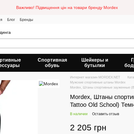
Важливо! Підвищення цін на товари бренду Mordex
ия
Блог
Бренды
динга
ртивные
Спортивная
Шейкеры и
Г
ессуары
обувь
бутылки
бод
Интернет магазин MORDEX.NET
Кат
Мужские спортивные штаны Mordex
Mordex, Штаны спортивные зауженные (Bla
Mordex, Штаны спорти
Tattoo Old School) Тем
В наличии
Оставить отзыв
2 205 грн