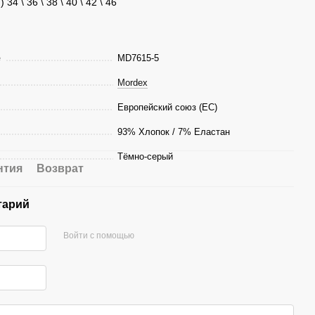
 \ 36 \ 38 \ 40 \ 42 \ 46
е
MD7615-5
Mordex
Европейский союз (ЕС)
93% Хлопок / 7% Еластан
Тёмно-серый
нтия
Возврат
тарий
Войти с помощью