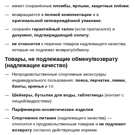
имеет сохранённые
пломбы, ярлыки, защитные плёнки
;
возвращается в
полной комплектации
и в
оригинальной неповреждённой упаковке
;
сохранён
гарантийный талон
(если прилагался) и
документ, подтверждающий оплату
;
не относится
к перечню товаров надлежащего качества,
которые не подлежат возврату/обмену.
Товары, не подлежащие обмену/возврату
(надлежащее качество)
Непродовольственные спортивные аксессуары
индивидуального пользования:
пояса, перчатки, лямки,
бинты, крючья
и т.п.
Шейкеры, бутылки для воды, таблетницы
(контакт с
пищей/жидкостями).
Парфюмерно-косметические изделия
.
Спортивное питание
(надлежащего качества) —
относится к продовольственным товарам и
не подлежит
возврату
согласно действующим нормам.