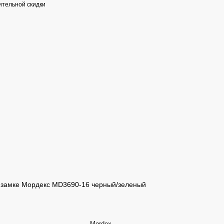
тельной скидки
 замке Мордекс MD3690-16 черный/зеленый
Mordex