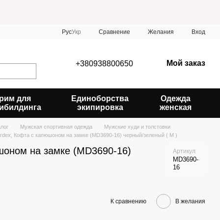
Сравнение
Рус
Укр
Желания
Вход
Мой заказ
+380938800650
рим для
Единоборства
Одежда
ибилдинга
экипировка
женская
алог
Мужская спортивная одежда
Мужские худи и толстовки
rdex, Кофта с капюшоном на замке (MD3690-16) черный/зеленый ( M )
шоном на замке (MD3690-16)
Артикул
MD3690-
16
К сравнению
В желания