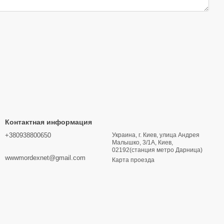
Контактная информация
+380938800650
Украина, г. Киев, улица Андрея
Малышко, 3/1А, Киев,
02192(станция метро Дарница)
wwwmordexnet@gmail.com
Карта проезда