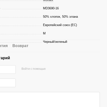
е
MD3690-16
50% хлопок, 50% элана
Европейский союз (ЕС)
M
Черный/зеленый
нтия
Возврат
тарий
Войти с помощью