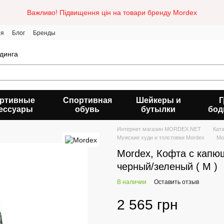
Важливо! Підвищення цін на товари бренду Mordex
ия
Блог
Бренды
динга
ртивные
Спортивная
Шейкеры и
Г
ессуары
обувь
бутылки
бод
Интернет магазин MORDEX.NET
Кат
Мужские худи и толстовки Mordex
Mo
Mordex, Кофта с капю
черный/зеленый ( M )
В наличии
Оставить отзыв
2 565 грн