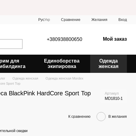
Сравнение
Рус
Укр
Желания
Вход
Мой заказ
+380938800650
рим для
Единоборства
Одежда
ибилдинга
экипировка
женская
алог
Одежда женская
Одежда женская Mordex
ore Sport Top
са BlackPink HardCore Sport Top
Артикул
MD1810-1
К сравнению
В желания
тельной скидки