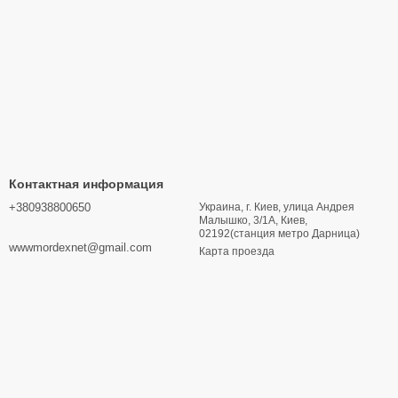
Контактная информация
+380938800650
Украина, г. Киев, улица Андрея
Малышко, 3/1А, Киев,
02192(станция метро Дарница)
wwwmordexnet@gmail.com
Карта проезда