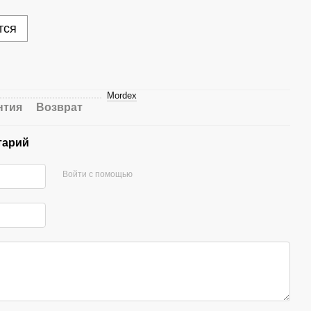
тся
Mordex
нтия
Возврат
тарий
Войти с помощью