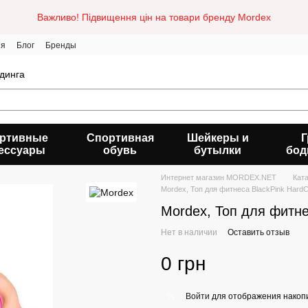
Важливо! Підвищення цін на товари бренду Mordex
ия
Блог
Бренды
динга
ртивные
Спортивная
Шейкеры и
Г
ессуары
обувь
бутылки
бод
Интернет магазин MORDEX.NET
Кат
Mordex, Топ для фитнеса BlackPink HardC
Mordex, Топ для фитне
Нет в наличии
Оставить отзыв
0 грн
Войти
для отображения накопи
%