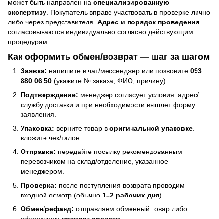
может быть направлен на
специализированную
экспертизу
. Покупатель вправе участвовать в проверке лично
либо через представителя.
Адрес и порядок проведения
согласовываются индивидуально согласно действующим
процедурам.
Как оформить обмен/возврат — шаг за шагом
Заявка:
напишите в чат/мессенджер или позвоните
093
880 06 50
(укажите № заказа, ФИО, причину).
Подтверждение:
менеджер согласует условия, адрес/
службу доставки и при необходимости вышлет форму
заявления.
Упаковка:
верните товар в
оригинальной упаковке
,
вложите чек/талон.
Отправка:
передайте посылку рекомендованным
перевозчиком на склад/отделение, указанное
менеджером.
Проверка:
после поступления возврата проводим
входной осмотр (обычно
1–2 рабочих дня
).
Обмен/рефанд:
отправляем обменный товар либо
оформляем
возврат средств
.