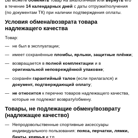
Вы можете
обменять
товар на аналогичный или
вернуть
его
в течение
14 календарных дней
с даты отгрузки/получения
(по документам ТК) при наличии подтверждения оплаты.
Условия обмена/возврата товара
надлежащего качества
Товар:
не был в эксплуатации;
имеет сохранённые
пломбы, ярлыки, защитные плёнки
;
возвращается в
полной комплектации
и в
оригинальной неповреждённой упаковке
;
сохранён
гарантийный талон
(если прилагался) и
документ, подтверждающий оплату
;
не относится
к перечню товаров надлежащего качества,
которые не подлежат возврату/обмену.
Товары, не подлежащие обмену/возврату
(надлежащее качество)
Непродовольственные спортивные аксессуары
индивидуального пользования:
пояса, перчатки, лямки,
бинты, крючья
и т.п.