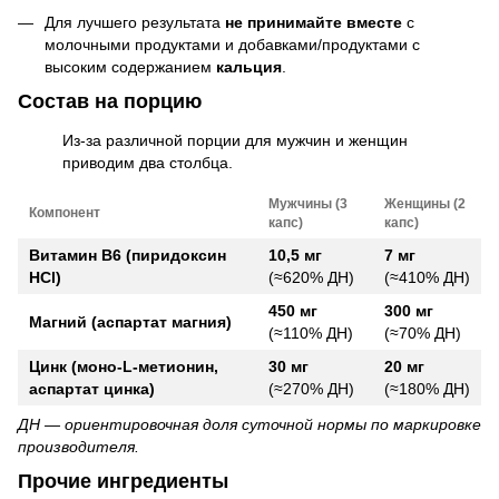
Для лучшего результата
не принимайте вместе
с
молочными продуктами и добавками/продуктами с
высоким содержанием
кальция
.
Состав на порцию
Из-за различной порции для мужчин и женщин
приводим два столбца.
Мужчины (3
Женщины (2
Компонент
капс)
капс)
Витамин B6 (пиридоксин
10,5 мг
7 мг
HCl)
(≈620% ДН)
(≈410% ДН)
450 мг
300 мг
Магний (аспартат магния)
(≈110% ДН)
(≈70% ДН)
Цинк (моно-L-метионин,
30 мг
20 мг
аспартат цинка)
(≈270% ДН)
(≈180% ДН)
ДН — ориентировочная доля суточной нормы по маркировке
производителя.
Прочие ингредиенты