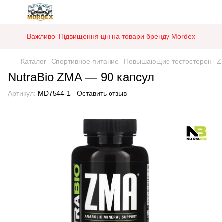
Важливо! Підвищення цін на товари бренду Mordex
Каталог
Спортивное питание
Повышающие тестостерон
Z
NutraBio ZMA — 90 капсул
Артикул:
MD7544-1
Оставить отзыв