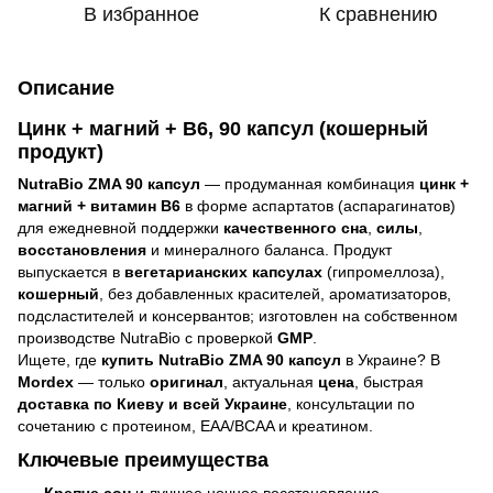
В избранное
К сравнению
Описание
Цинк + магний + B6, 90 капсул (кошерный
продукт)
NutraBio ZMA 90 капсул
— продуманная комбинация
цинк +
магний + витамин B6
в форме аспартатов (аспарагинатов)
для ежедневной поддержки
качественного сна
,
силы
,
восстановления
и минералного баланса. Продукт
выпускается в
вегетарианских капсулах
(гипромеллоза),
кошерный
, без добавленных красителей, ароматизаторов,
подсластителей и консервантов; изготовлен на собственном
производстве NutraBio с проверкой
GMP
.
Ищете, где
купить NutraBio ZMA 90 капсул
в Украине? В
Mordex
— только
оригинал
, актуальная
цена
, быстрая
доставка по Киеву и всей Украине
, консультации по
сочетанию с протеином, EAA/BCAA и креатином.
Ключевые преимущества
Крепче сон
и лучшее ночное восстановление.