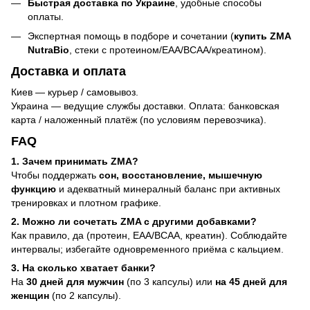
Быстрая доставка по Украине
, удобные способы
оплаты.
Экспертная помощь в подборе и сочетании (
купить ZMA
NutraBio
, стеки с протеином/EAA/BCAA/креатином).
Доставка и оплата
Киев — курьер / самовывоз.
Украина — ведущие службы доставки. Оплата: банковская
карта / наложенный платёж (по условиям перевозчика).
FAQ
1. Зачем принимать ZMA?
Чтобы поддержать
сон, восстановление, мышечную
функцию
и адекватный минералный баланс при активных
тренировках и плотном графике.
2. Можно ли сочетать ZMA с другими добавками?
Как правило, да (протеин, EAA/BCAA, креатин). Соблюдайте
интервалы; избегайте одновременного приёма с кальцием.
3. На сколько хватает банки?
На
30 дней для мужчин
(по 3 капсулы) или
на 45 дней для
женщин
(по 2 капсулы).