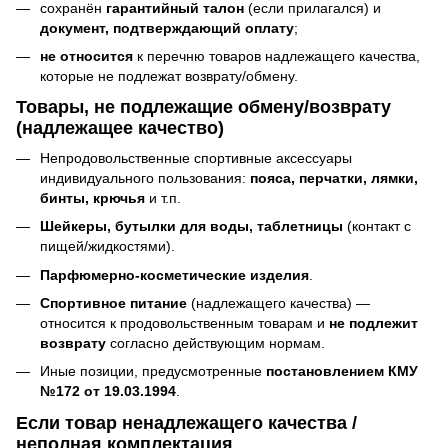
сохранён
гарантийный талон
(если прилагался) и
документ, подтверждающий оплату
;
не относится
к перечню товаров надлежащего качества,
которые не подлежат возврату/обмену.
Товары, не подлежащие обмену/возврату
(надлежащее качество)
Непродовольственные спортивные аксессуары
индивидуального пользования:
пояса, перчатки, лямки,
бинты, крючья
и т.п.
Шейкеры, бутылки для воды, таблетницы
(контакт с
пищей/жидкостями).
Парфюмерно-косметические изделия
.
Спортивное питание
(надлежащего качества) —
относится к продовольственным товарам и
не подлежит
возврату
согласно действующим нормам.
Иные позиции, предусмотренные
постановлением КМУ
№172 от 19.03.1994
.
Если товар ненадлежащего качества /
неполная комплектация