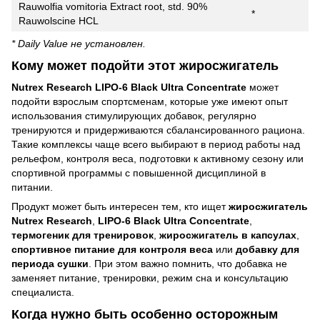
Rauwolfia vomitoria Extract root, std. 90%
*
Rauwolscine HCL
* Daily Value не установлен.
Кому может подойти этот жиросжигатель
Nutrex Research LIPO-6 Black Ultra Concentrate
может
подойти взрослым спортсменам, которые уже имеют опыт
использования стимулирующих добавок, регулярно
тренируются и придерживаются сбалансированного рациона.
Такие комплексы чаще всего выбирают в период работы над
рельефом, контроля веса, подготовки к активному сезону или
спортивной программы с повышенной дисциплиной в
питании.
Продукт может быть интересен тем, кто ищет
жиросжигатель
Nutrex Research
,
LIPO-6 Black Ultra Concentrate
,
термогеник для тренировок
,
жиросжигатель в капсулах
,
спортивное питание для контроля веса
или
добавку для
периода сушки
. При этом важно помнить, что добавка не
заменяет питание, тренировки, режим сна и консультацию
специалиста.
Когда нужно быть особенно осторожным