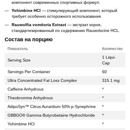
компонент современных спортивных формул.
Yohimbine HCl
— стимулирующий компонент, который
требует особенно осторожного использования.
Rauwolfia vomitoria Extract
— экстракт корня,
стандартизированный по содержанию Rauwolscine HCL.
Состав на порцию
Показатель
Количество
1 Liqui-
Serving Size
Cap
Servings Per Container
60
Ultra Concentrated Fat Loss Complex
315.1 mg
Caffeine Anhydrous
*
Theobromine Anhydrous
*
AdipoSyn™ Citrus Aurantium 50% p-Synephrine
*
GBBGO® Gamma-Butyrobetaine Hydrochloride
*
Yohimbine HCl
*