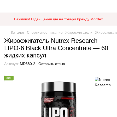
Важливо! Підвищення цін на товари бренду Mordex
Каталог
Спортивное питание
Жиросжигатели
Жиросжигате
Жиросжигатель Nutrex Research
LIPO-6 Black Ultra Concentrate — 60
жидких капсул
Артикул:
MD680-2
Оставить отзыв
ХИТ