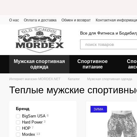
Перейти к основному контенту
О нас
Оплата и доставка
Обмен и возврат
Контактная информац
Все для Фитнеса и Бодибил
Мужская спортивная
Спортивное
Спо
одежда
питание
акс
Интернет магазин MORDEX.NET
Каталог
Мужская спортивная одежда
Теплые мужские спортивн
Бренд
ЗИМА
BigSam USA
8
Hard Power
3
HOP
7
Mordex
13