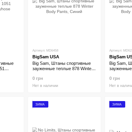
Артикул: MD6458
Артикул: MD62
BigSam USA
BigSam U
тивные
Big Sam, Штаны спортивные
Big Sam, 
51
зауженные теплые 878 Winter
зауженные 
se
Body Pants
Body Pants
0 грн
0 грн
Нет в наличии
Нет в налич
ЗИМА
ЗИМА