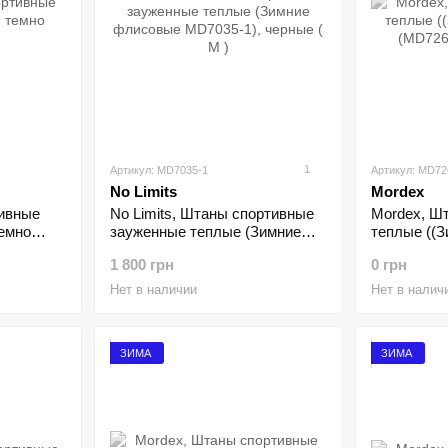
1
Артикул: MD7035-1
Артикул: MD72
No Limits
Mordex
ивные
No Limits, Штаны спортивные
Mordex, Ш
темно
зауженные теплые (Зимние
теплые ((
флисовые MD7035-1), черные
(MD7265-1)
1 800 грн
0 грн
( M )
Нет в наличии
Нет в налич
ЗИМА
ЗИМА