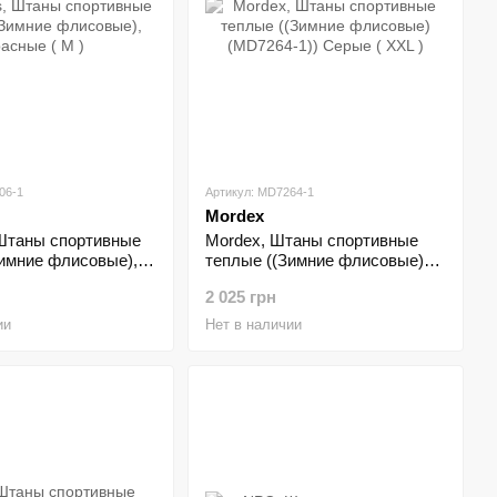
06-1
Артикул: MD7264-1
Mordex
 Штаны спортивные
Mordex, Штаны спортивные
Зимние флисовые),
теплые ((Зимние флисовые)
M )
(MD7264-1)) Серые ( XXL )
2 025 грн
ии
Нет в наличии