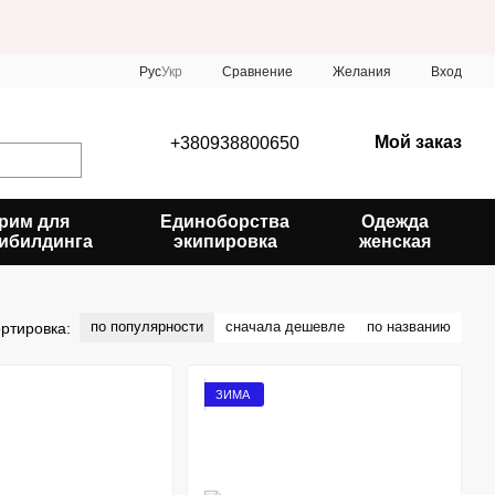
Сравнение
Рус
Укр
Желания
Вход
Мой заказ
+380938800650
рим для
Единоборства
Одежда
ибилдинга
экипировка
женская
по популярности
сначала дешевле
по названию
ртировка:
ЗИМА