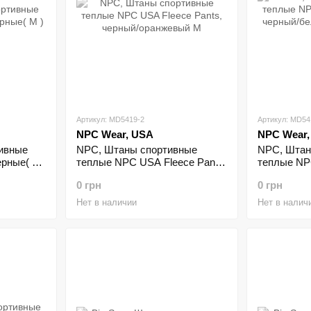
Артикул: MD5419-2
Артикул: MD54
NPC Wear, USA
NPC Wear,
ивные
NPC, Штаны спортивные
NPC, Штан
ерные( M
теплые NPC USA Fleece Pants,
теплые NP
черный/оранжевый M
черный/бе
0 грн
0 грн
Нет в наличии
Нет в налич