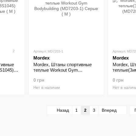
2
Артикул: MD7203-1
Артикул: MD72
Mordex
Mordex
тивные
Mordex, Штаны спортивные
Mordex, Ш
S1045)
теплые Workout Gym
теплые(Зи
е ( M )
Bodybuilding (MD7203-1) Серые
(MD7287-1)
0 грн
0 грн
( M )
Нет в наличии
Нет в налич
Назад
1
2
3
Вперед