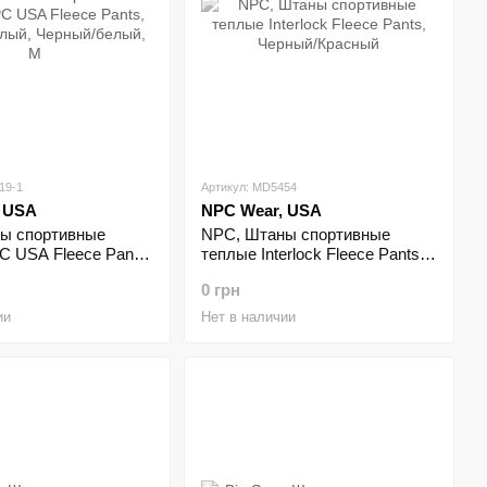
19-1
Артикул: MD5454
 USA
NPC Wear, USA
ы спортивные
NPC, Штаны спортивные
C USA Fleece Pants,
теплые Interlock Fleece Pants,
лый
Черный/Красный
0 грн
ии
Нет в наличии