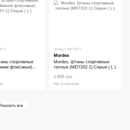
87-1
Артикул: MD7202-1
Mordex
таны спортивные
Mordex, Штаны спортивные
мние флисовые)
теплые (MD7202-1) Серые ( L )
 Серые ( L )
1 800 грн
ии
Нет в наличии
Показать все