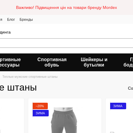
Важливо! Підвищення цін на товари бренду Mordex
ия
Блог
Бренды
динга
ртивные
Спортивная
Шейкеры и
Г
ессуары
обувь
бутылки
бод
Теплые мужские спортивные штаны
ые штаны
Со
−20%
ЗИМА
ЗИМА