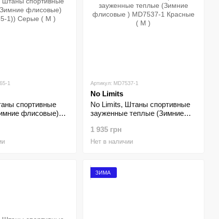
65-1
Артикул: MD7537-1
No Limits
таны спортивные
No Limits, Штаны спортивные
Зимние флисовые)
зауженные теплые (Зимние
) Серые ( M )
флисовые ) MD7537-1
1 935 грн
Красные ( M )
ии
Нет в наличии
ЗИМА