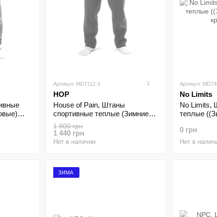
1
Артикул: MD7112-3
Артикул: MD74
HOP
No Limits
ивные
House of Pain, Штаны
No Limits,
овые)
спортивные теплые (Зимние
теплые ((
 )
флисовые) MD7112-3 Темно-
красные ( 
1 800 грн
0 грн
зеленые (M)
1 440 грн
Нет в наличии
Нет в налич
ЗИМА