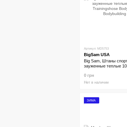
Артикул: MD5753
BigSam USA
Big Sam, Штаны спор
зауженные теплые 10
Trainingshose Bodyho
0 грн
Bodybuilding
Нет в наличии
ЗИМА