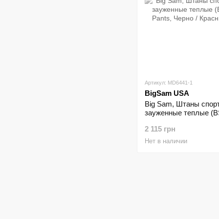
Артикул: MD6441-1
BigSam USA
Big Sam, Штаны спор
зауженные теплые (B
Pants, Черно / Красны
2 115 грн
Нет в наличии