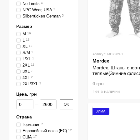
No Limits
4
NPC Wear, USA
3
Silberrücken German
5
Размер
M
16
L
13
XL
12
S/M
1
Артикул: MD7289-1
L/XL
1
Mordex
2XL
11
Mordex, Штаны спорт
3XL
7
теплые(Зимние флис
4XL
2
(MD7289-1) Серые ( M
0 грн
2XL/3XL
3
Нет в наличии
Цена, грн
От Цена, грн
До Цена, грн
OK
ЗИМА
Страна
Германия
5
Европейский союз (ЕС)
12
США
17