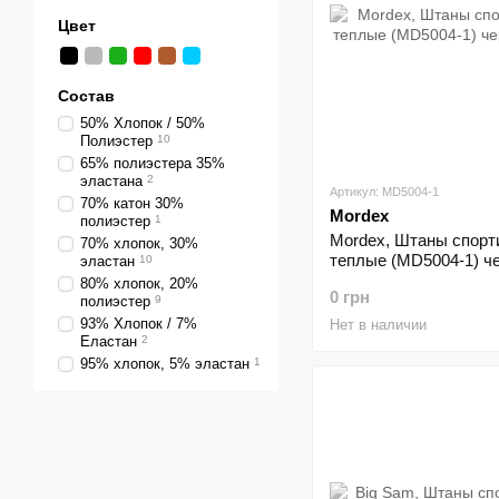
Цвет
Состав
50% Хлопок / 50%
Полиэстер
10
65% полиэстера 35%
эластана
2
Артикул: MD5004-1
70% катон 30%
Mordex
полиэстер
1
Mordex, Штаны спорт
70% хлопок, 30%
теплые (MD5004-1) ч
эластан
10
)
80% хлопок, 20%
0 грн
полиэстер
9
93% Хлопок / 7%
Нет в наличии
Еластан
2
95% хлопок, 5% эластан
1