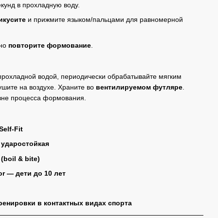
кунд в прохладную воду.
икусите
и прижмите языком/пальцами для равномерной
тно
повторите формование
.
прохладной водой, периодически обрабатывайте мягким
ушите на воздухе. Храните во
вентилируемом футляре
.
вне процесса формования.
Self-Fit
 ударостойкая
oil & bite)
or — дети до 10 лет
ренировки в контактных видах спорта