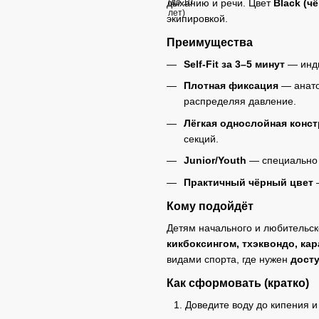
дыханию и речи. Цвет
Black (ч
экипировкой.
Преимущества
Self-Fit за 3–5 минут
— инди
Плотная фиксация
— анато
распределяя давление.
Лёгкая однослойная конс
секций.
Junior/Youth
— специально
Практичный чёрный цвет
—
Кому подойдёт
Детям начального и любительск
кикбоксингом, тхэквондо, кар
видами спорта, где нужен
дост
Как сформовать (кратко)
Доведите воду до кипения и