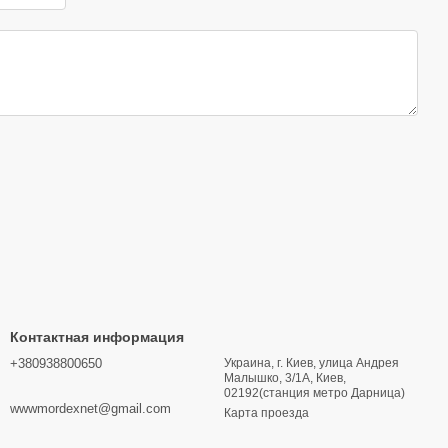
Контактная информация
+380938800650
Украина, г. Киев, улица Андрея
Малышко, 3/1А, Киев,
02192(станция метро Дарница)
wwwmordexnet@gmail.com
Карта проезда