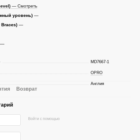
evel)
— Смотреть
нный уровень)
—
 Braces)
—
—
е
MD7667-1
OPRO
Англия
нтия
Возврат
тарий
Войти с помощью