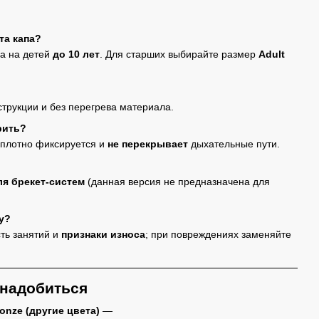
та капа?
а на детей
до 10 лет
. Для старших выбирайте размер
Adult
струкции и без перегрева материала.
рить?
плотно фиксируется и
не перекрывает
дыхательные пути.
я брекет-систем
(данная версия не предназначена для
у?
ть занятий и
признаки износа
; при повреждениях заменяйте
онадобиться
onze (другие цвета)
—