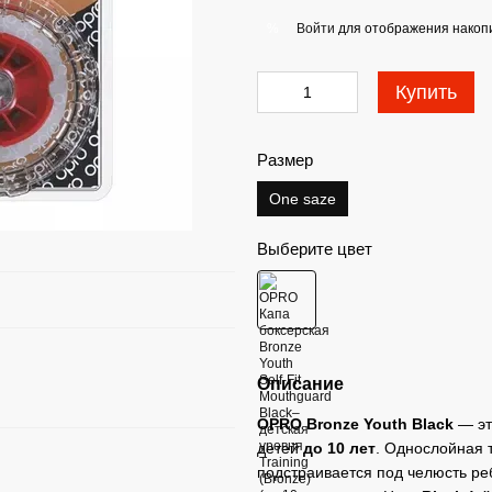
Войти
для отображения накопи
%
Купить
Размер
One saze
Выберите цвет
Описание
OPRO Bronze Youth Black
— э
детей
до 10 лет
. Однослойная
подстраивается под челюсть ре