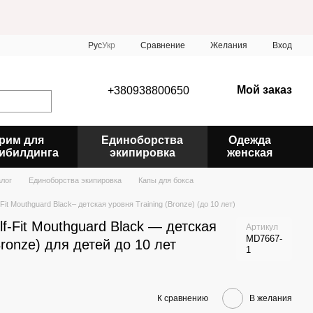
Сравнение
Рус
Укр
Желания
Вход
Мой заказ
+380938800650
рим для
Единоборства
Одежда
ибилдинга
экипировка
женская
алог
Единоборства экипировка
Капы для бокса
it Mouthguard Black– детская уровня Training (Bronze) (до 10 лет)
f-Fit Mouthguard Black — детская
Артикул
MD7667-
Bronze) для детей до 10 лет
1
К сравнению
В желания