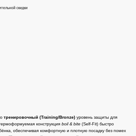
тельной скидки
то
тренировочный (Training/Bronze)
уровень защиты для
 термоформуемая конструкция
boil & bite
(Self-Fit) быстро
бёнка, обеспечивая комфортную и плотную посадку без помех