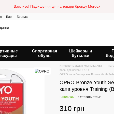
Важливо! Підвищення цін на товари бренду Mordex
ия
Блог
Бренды
динга
ртивные
Спортивная
Шейкеры и
Г
ессуары
обувь
бутылки
бод
Интернет магазин MORDEX.NET
Кат
Капы для бокса OPRO
OPRO Капа боксерская Bronze Youth Self-F
OPRO Bronze Youth Sel
капа уровня Training (
В наличии
Оставить отзыв
310 грн