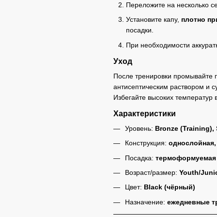
Переложите на несколько се
Установите капу,
плотно пр
посадки.
При необходимости аккура
Уход
После тренировки промывайте 
антисептическим раствором и с
Избегайте высоких температур 
Характеристики
Уровень:
Bronze (Training), 
Конструкция:
однослойная,
Посадка:
термоформуемая (b
Возраст/размер:
Youth/Juni
Цвет:
Black (чёрный)
Назначение:
ежедневные т