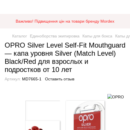
Важливо! Підвищення цін на товари бренду Mordex
Каталог
Единоборства экипировка
Капы для бокса
Капы д
OPRO Silver Level Self-Fit Mouthguard
— капа уровня Silver (Match Level)
Black/Red для взрослых и
подростков от 10 лет
Артикул:
MD7665-1
Оставить отзыв