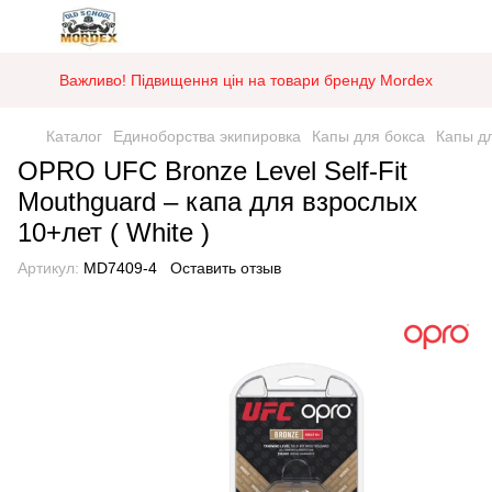
Важливо! Підвищення цін на товари бренду Mordex
Каталог
Единоборства экипировка
Капы для бокса
Капы д
OPRO UFC Bronze Level Self-Fit
Mouthguard – капа для взрослых
10+лет ( White )
Артикул:
MD7409-4
Оставить отзыв