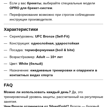
Если у вас
брекеты
, выбирайте специальные модели
OPRO для брекет-систем
.
Переформование возможно при строгом соблюдении
инструкции производителя.
Характеристики
Серия/уровень:
UFC Bronze (Self-Fit)
Конструкция:
однослойная, ударостойкая
Посадка:
термоформуемая (boil & bite)
Возраст/размер:
Adult — 10+ лет
Цвет:
White (белый)
Назначение:
ежедневные тренировки и спарринги в
контактных видах спорта
FAQ
Можно ли использовать каждый день?
Да, это
тренировочный уровень защиты, рассчитанный на регулярные
занятия.
Чем Bronze отличается от Silver/Gold?
Bronze — базовый