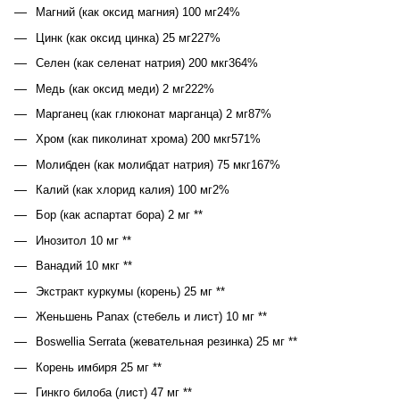
Магний (как оксид магния) 100 мг24%
Цинк (как оксид цинка) 25 мг227%
Селен (как селенат натрия) 200 мкг364%
Медь (как оксид меди) 2 мг222%
Марганец (как глюконат марганца) 2 мг87%
Хром (как пиколинат хрома) 200 мкг571%
Молибден (как молибдат натрия) 75 мкг167%
Калий (как хлорид калия) 100 мг2%
Бор (как аспартат бора) 2 мг **
Инозитол 10 мг **
Ванадий 10 мкг **
Экстракт куркумы (корень) 25 мг **
Женьшень Panax (стебель и лист) 10 мг **
Boswellia Serrata (жевательная резинка) 25 мг **
Корень имбиря 25 мг **
Гинкго билоба (лист) 47 мг **