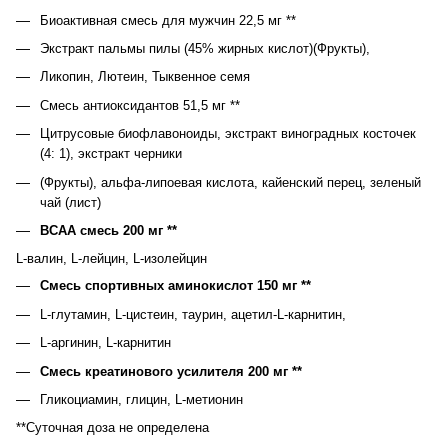
Биоактивная смесь для мужчин 22,5 мг **
Экстракт пальмы пилы (45% жирных кислот)(Фрукты),
Ликопин, Лютеин, Тыквенное семя
Смесь антиоксидантов 51,5 мг **
Цитрусовые биофлавоноиды, экстракт виноградных косточек
(4: 1), экстракт черники
(Фрукты), альфа-липоевая кислота, кайенский перец, зеленый
чай (лист)
BCAA смесь 200 мг **
L-валин, L-лейцин, L-изолейцин
Смесь спортивных аминокислот 150 мг **
L-глутамин, L-цистеин, таурин, ацетил-L-карнитин,
L-аргинин, L-карнитин
Смесь креатинового усилителя 200 мг **
Гликоциамин, глицин, L-метионин
**Суточная доза не определена