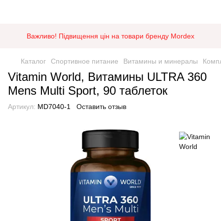
Важливо! Підвищення цін на товари бренду Mordex
Каталог
Спортивное питание
Витамины и минералы
Комп
Vitamin World, Витамины ULTRA 360
Mens Multi Sport, 90 таблеток
Артикул:
MD7040-1
Оставить отзыв