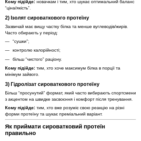
Кому підійде:
новачкам і тим, хто шукає оптимальний баланс
“ціна/якість”.
2) Ізолят сироваткового протеїну
Зазвичай має вищу частку білка та менше вуглеводів/жирів.
Часто обирають у період:
“сушки”;
контролю калорійності;
більш “чистого” раціону.
Кому підійде:
тим, хто хоче максимум білка в порції та
мінімум зайвого.
3) Гідролізат сироваткового протеїну
Більш “просунутий” формат, який часто вибирають спортсмени
з акцентом на швидке засвоєння і комфорт після тренування.
Кому підійде:
тим, хто вже розуміє свою реакцію на різні
форми протеїну та шукає преміальний варіант.
Як приймати сироватковий протеїн
правильно