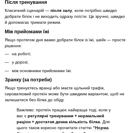
Після тренування
Класичний сценарій —
після залу
, коли потрібно швидко
добрати білок і не виходить одразу поїсти. Це зручно, швидко
й допомагає тримати режим.
Між прийомами їжі
Якщо протягом дня важко добрати білок із їжі, шейк — просте
рішення:
на роботі;
у дорозі;
між основними прийомами їжі.
Зранку (за потреби)
Якщо тренуєтесь вранці або маєте щільний графік,
сироватковий протеїн може бути швидким варіантом, щоб не
залишатися без білка до обіду.
Важливо: протеїн працює найкраще тоді, коли у
вас є
регулярні тренування + нормальний
раціон + достатня денна кількість білка
. Для
цього також корисно прочитати статтю
“Норма