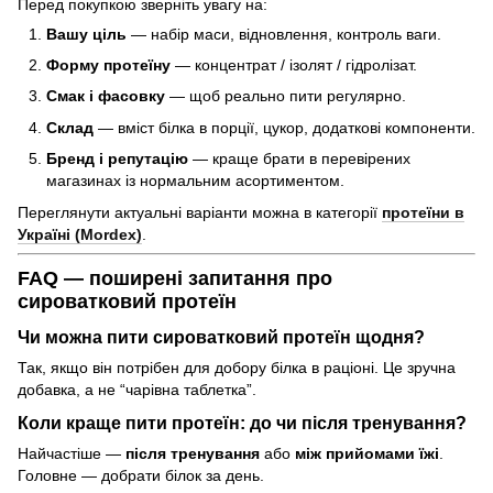
Перед покупкою зверніть увагу на:
Вашу ціль
— набір маси, відновлення, контроль ваги.
Форму протеїну
— концентрат / ізолят / гідролізат.
Смак і фасовку
— щоб реально пити регулярно.
Склад
— вміст білка в порції, цукор, додаткові компоненти.
Бренд і репутацію
— краще брати в перевірених
магазинах із нормальним асортиментом.
Переглянути актуальні варіанти можна в категорії
протеїни в
Україні (Mordex)
.
FAQ — поширені запитання про
сироватковий протеїн
Чи можна пити сироватковий протеїн щодня?
Так, якщо він потрібен для добору білка в раціоні. Це зручна
добавка, а не “чарівна таблетка”.
Коли краще пити протеїн: до чи після тренування?
Найчастіше —
після тренування
або
між прийомами їжі
.
Головне — добрати білок за день.