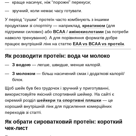
краще насичує, ніж “порожні” перекуси;
зручний, коли немає часу готувати.
У період “сушки” протеїн часто комбінують з іншими
продуктами зі спортпіту — наприклад,
креатином
(для
підтримки силових) або
BCAA
/
амінокислотами
(за потреби
навколо тренування). А для порівняння форматів добре
працює внутрішній лінк на статтю
EAA vs BCAA vs протеїн
.
Як розводити протеїн: вода чи молоко
З водою
— легше, швидше, менше калорій.
З молоком
— більш насичений смак і додаткові калорії/
білок.
Щоб шейк був без грудочок і зручний у приготуванні,
використовуйте якісний спортивний шейкер. На сайті є
окремий розділ
шейкери та спортивні пляшки
— це
хороший внутрішній лінк для підсилення комерційних
переходів зі статті.
Як обрати сироватковий протеїн: короткий
чек-лист