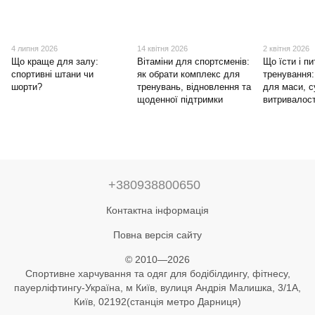
4 липня 2026
14 квітня 2026
2 квітня 2026
Що краще для залу:
Вітаміни для спортсменів:
Що їсти і пи
спортивні штани чи
як обрати комплекс для
тренування:
шорти?
тренувань, відновлення та
для маси, с
щоденної підтримки
витривалост
+380938800650
Контактна інформація
Повна версія сайту
© 2010—2026
Спортивне харчування та одяг для бодібілдингу, фітнесу,
пауерліфтингу-Україна, м Київ, вулиця Андрія Малишка, 3/1А,
Київ, 02192(станція метро Дарниця)