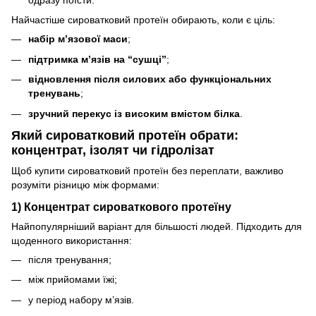
одразу поїсти.
Найчастіше сироватковий протеїн обирають, коли є ціль:
набір м’язової маси
;
підтримка м’язів на “сушці”
;
відновлення після силових або функціональних
тренувань
;
зручний перекус із високим вмістом білка
.
Який сироватковий протеїн обрати:
концентрат, ізолят чи гідролізат
Щоб купити сироватковий протеїн без переплати, важливо
розуміти різницю між формами:
1) Концентрат сироваткового протеїну
Найпопулярніший варіант для більшості людей. Підходить для
щоденного використання:
після тренування;
між прийомами їжі;
у період набору м’язів.