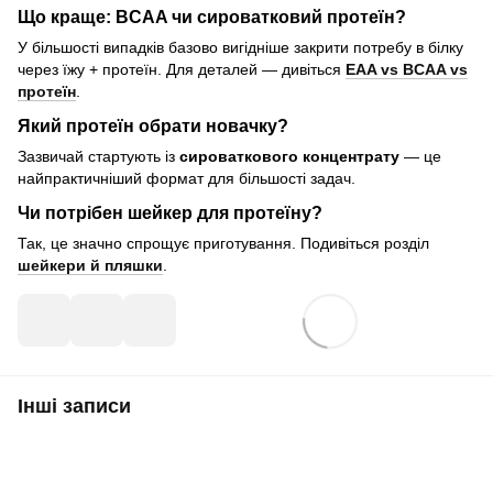
Що краще: BCAA чи сироватковий протеїн?
У більшості випадків базово вигідніше закрити потребу в білку
через їжу + протеїн. Для деталей — дивіться
EAA vs BCAA vs
протеїн
.
Який протеїн обрати новачку?
Зазвичай стартують із
сироваткового концентрату
— це
найпрактичніший формат для більшості задач.
Чи потрібен шейкер для протеїну?
Так, це значно спрощує приготування. Подивіться розділ
шейкери й пляшки
.
Інші записи