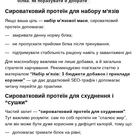
білка: як порахувати й добрати”
.
Сироватковий протеїн для набору м’язів
Якщо ваша ціль —
набір м’язової маси
, сироватковий
протеїн допомагає:
закривати денну норму білка;
не пропускати прийоми білка після тренування;
підтримувати стабільність раціону навіть у завантажені дні.
Для масонабору важлива не лише добавка, а й загальна
стратегія харчування. Рекомендуємо пов’язати статтю з
матеріалом
“Набір м’язів: 3 бюджети добавок і приклади
корзини”
— це дає додатковий SEO-трафік і допомагає
читачу перейти до практики.
Сироватковий протеїн для схуднення і
“сушки”
Частий запит —
“сироватковий протеїн для схуднення”
.
Тут важливо розуміти: сам по собі протеїн не “спалює жир”,
але він може бути дуже корисним у дефіциті калорій, тому що:
допомагає тримати білок на рівні;