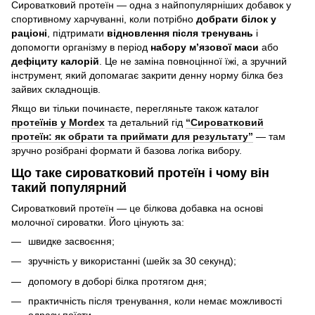
Сироватковий протеїн — одна з найпопулярніших добавок у
спортивному харчуванні, коли потрібно
добрати білок у
раціоні
, підтримати
відновлення після тренувань
і
допомогти організму в період
набору м’язової маси
або
дефіциту калорій
. Це не заміна повноцінної їжі, а зручний
інструмент, який допомагає закрити денну норму білка без
зайвих складнощів.
Якщо ви тільки починаєте, перегляньте також каталог
протеїнів у Mordex
та детальний гід
“Сироватковий
протеїн: як обрати та приймати для результату”
— там
зручно розібрані формати й базова логіка вибору.
Що таке сироватковий протеїн і чому він
такий популярний
Сироватковий протеїн — це білкова добавка на основі
молочної сироватки. Його цінують за:
швидке засвоєння;
зручність у використанні (шейк за 30 секунд);
допомогу в доборі білка протягом дня;
практичність після тренування, коли немає можливості