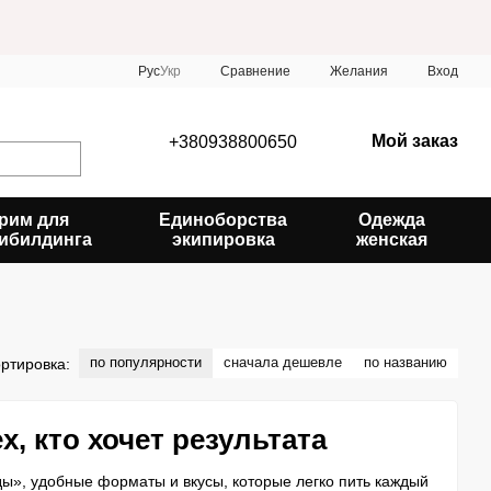
Сравнение
Рус
Укр
Желания
Вход
Мой заказ
+380938800650
рим для
Единоборства
Одежда
ибилдинга
экипировка
женская
по популярности
сначала дешевле
по названию
ртировка:
, кто хочет результата
», удобные форматы и вкусы, которые легко пить каждый