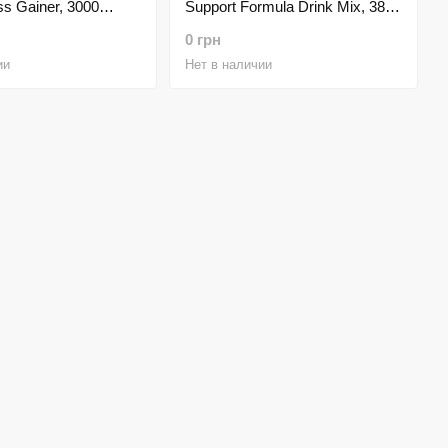
s Gainer, 3000
Support Formula Drink Mix, 384 г
ые аминокислоты во время/после тренировки:
BCAA Power,
колад )
— Grape
0 грн
ии
Нет в наличии
а белка
→ сыворотка;
много «ударных»
astiJoint.
удобно после тренировки и/или утром).
не добираешь калории.
ии на этикетке.
ём формат под твою цель.
од бюджет.
ьше кликов до покупки.