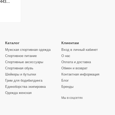
5443
Чем протеин отличается от гейнера у Labrada?
Протеин — «чистый» белок для ежедневного добора
массы.
ElastiJoint — это таблетки?
Нет, это порошковый drink-mix: размешал в воде и го
Когда подключать BCAA Power?
Каталог
Клиентам
Когда тренировки плотные по объёму/интенсивности: 
Мужская спортивная одежда
Вход в личный кабинет
Что выбрать, если я впервые беру Labrada?
Спортивное питание
О нас
Стартовый набор — сыворотка (на каждый день) + Ela
Спортивные аксессуары
Оплата и доставка
набора — добавь Muscle Mass Gainer.
Спортивная обувь
Обмен и возврат
Как выбрать вкус и объём?
Шейкеры и бутылки
Контактная информация
Чтобы не «наедаться» одним вкусом, возьми 2–3 вку
Грим для бодибилдинга
Блог
большие банки.
Единоборства экипировка
Бренды
Одежда женская
Мы в соцсетях