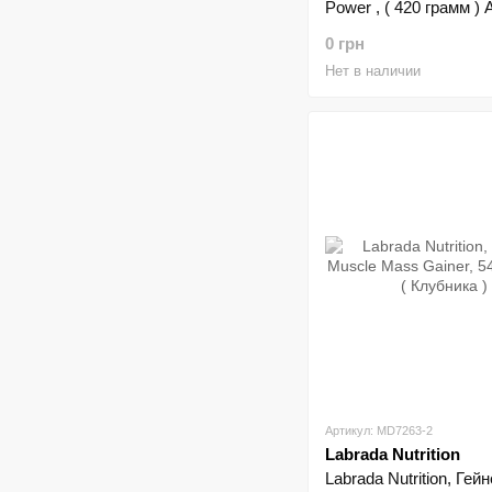
Power , ( 420 грамм )
манго
0 грн
Нет в наличии
Артикул: MD7263-2
Labrada Nutrition
Labrada Nutrition, Гей