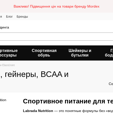
Важливо! Підвищення цін на товари бренду Mordex
ия
Блог
Бренды
динга
ртивные
Спортивная
Шейкеры и
Г
ессуары
обувь
бутылки
бод
 ElastiJoint
н, гейнеры, BCAA и
Со
Спортивное питание для тех
Labrada Nutrition
— это понятные формулы без «воды