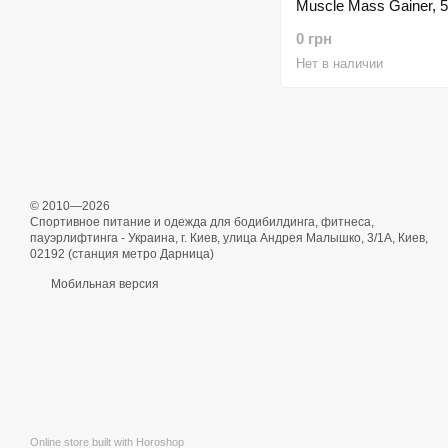
Muscle Mass Gainer, 
грамм ( Клубника )
0 грн
Нет в наличии
© 2010—2026
Спортивное питание и одежда для бодибилдинга, фитнеса,
пауэрлифтинга - Украина, г. Киев, улица Андрея Малышко, 3/1А, Киев,
02192 (станция метро Дарница)
Мобильная версия
Online store built with Horoshop