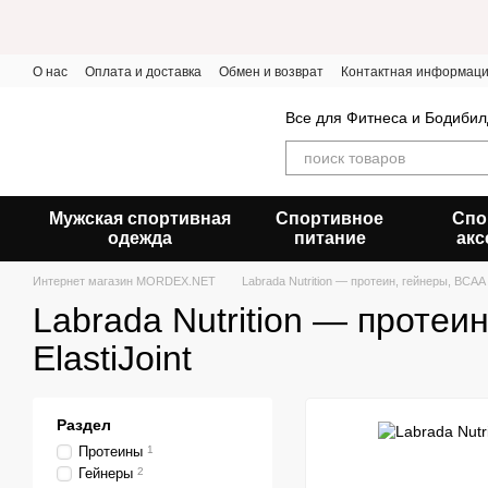
Перейти к основному контенту
О нас
Оплата и доставка
Обмен и возврат
Контактная информац
Все для Фитнеса и Бодибил
Мужская спортивная
Спортивное
Спо
одежда
питание
акс
Интернет магазин MORDEX.NET
Labrada Nutrition — протеин, гейнеры, BCAA и
Labrada Nutrition — протеи
ElastiJoint
Раздел
Протеины
1
Гейнеры
2