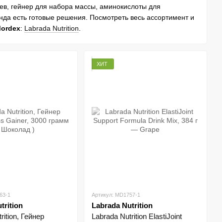
ев, гейнер для набора массы, аминокислоты для
нда есть готовые решения. Посмотреть весь ассортимент и
Mordex
:
Labrada Nutrition
.
без лишних банок.
ХИТ
быстро восстанавливаться между тренировками.
ормат питания и аминокислот.
 рабочие продукты
и прогнозируемый вкус.
ь
owder.
Классическая сыворотка, удобно «закрывать»
ез зала. Узнать детали и вкусы:
Labrada 100% Whey Protein
 обычной еды не хватает по калориям, гейнер помогает
еть карточку:
Labrada Muscle Mass Gainer
.
63-1
Артикул: MD1757-1
й drink-mix «всё-в-одном» для комфорта движений на
trition
Labrada Nutrition
rition, Гейнер
Labrada Nutrition ElastiJoint