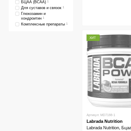
БЦАА (BCAA)
1
Для суставов и связок
1
Глюкозамин и
хондроитин
1
Комплексные препараты
1
ХИТ
Артикул: MD7188-1
Labrada Nutrition
Labrada Nutrition, Бц