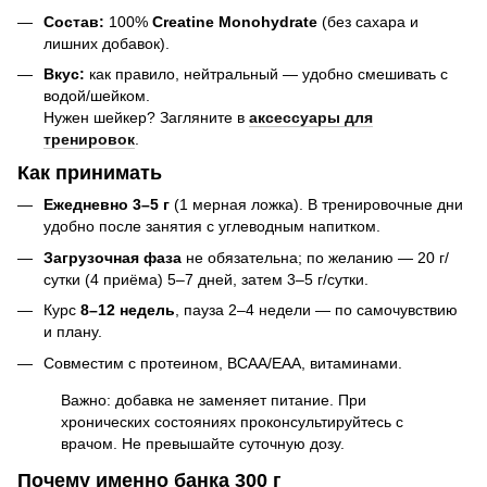
Состав:
100%
Creatine Monohydrate
(без сахара и
лишних добавок).
Вкус:
как правило, нейтральный — удобно смешивать с
водой/шейком.
Нужен шейкер? Загляните в
аксессуары для
тренировок
.
Как принимать
Ежедневно 3–5 г
(1 мерная ложка). В тренировочные дни
удобно после занятия с углеводным напитком.
Загрузочная фаза
не обязательна; по желанию — 20 г/
сутки (4 приёма) 5–7 дней, затем 3–5 г/сутки.
Курс
8–12 недель
, пауза 2–4 недели — по самочувствию
и плану.
Совместим с протеином, BCAA/EAA, витаминами.
Важно: добавка не заменяет питание. При
хронических состояниях проконсультируйтесь с
врачом. Не превышайте суточную дозу.
Почему именно банка 300 г