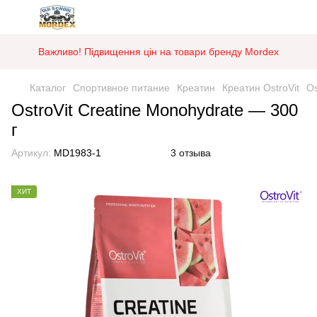
Важливо! Підвищення цін на товари бренду Mordex
Каталог
Спортивное питание
Креатин
Креатин OstroVit
Os
OstroVit Creatine Monohydrate — 300
г
Артикул:
MD1983-1
3 отзыва
ХИТ