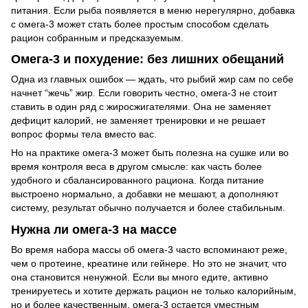
питания. Если рыба появляется в меню нерегулярно, добавка
с омега-3 может стать более простым способом сделать
рацион собранным и предсказуемым.
Омега-3 и похудение: без лишних обещаний
Одна из главных ошибок — ждать, что рыбий жир сам по себе
начнет “жечь” жир. Если говорить честно, омега-3 не стоит
ставить в один ряд с жиросжигателями. Она не заменяет
дефицит калорий, не заменяет тренировки и не решает
вопрос формы тела вместо вас.
Но на практике омега-3 может быть полезна на сушке или во
время контроля веса в другом смысле: как часть более
удобного и сбалансированного рациона. Когда питание
выстроено нормально, а добавки не мешают, а дополняют
систему, результат обычно получается и более стабильным.
Нужна ли омега-3 на массе
Во время набора массы об омега-3 часто вспоминают реже,
чем о протеине, креатине или гейнере. Но это не значит, что
она становится ненужной. Если вы много едите, активно
тренируетесь и хотите держать рацион не только калорийным,
но и более качественным, омега-3 остается уместным