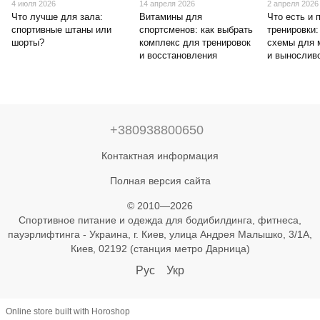
4 июля 2026
14 апреля 2026
2 апреля 2026
Что лучше для зала:
Витамины для
Что есть и 
спортивные штаны или
спортсменов: как выбрать
тренировки:
шорты?
комплекс для тренировок
схемы для 
и восстановления
и вынослив
+380938800650
Контактная информация
Полная версия сайта
© 2010—2026
Спортивное питание и одежда для бодибилдинга, фитнеса,
пауэрлифтинга - Украина, г. Киев, улица Андрея Малышко, 3/1А,
Киев, 02192 (станция метро Дарница)
Рус
Укр
Online store built with Horoshop