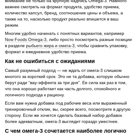
внимание не только на крупную надпись Omega-3. Намного
важнее смотреть на формат продукта, удобство приема,
количество капсул, бренд, соотношение цены и объема, а
также на то, насколько продукт реально впишется в ваш
режим.
Многим удобно начинать с понятных вариантов, например
Now Foods Omega-3
, либо просто посмотреть разные позиции
в разделе
рыбьего жира и омега-3
, чтобы сравнить упаковку,
формат и ежедневное удобство приема.
Как не ошибиться с ожиданиями
Самый разумный подход — не ждать от омега-3 слишком
многого за короткий срок. Это не та добавка, которую обычно
берут ради “вау-эффекта за три дня”. Ее сила как раз в том,
что она хорошо работает как часть долгого, спокойного и
логичного подхода к рациону.
Если вам нужна добавка под рабочие веса или выраженный
тренировочный отклик, вы, скорее всего, посмотрите в другую
сторону. Если же хочется сделать базовый набор добавок
более адекватным, омега-3 выглядит гораздо уместнее.
С чем омега-3 сочетается наиболее логично