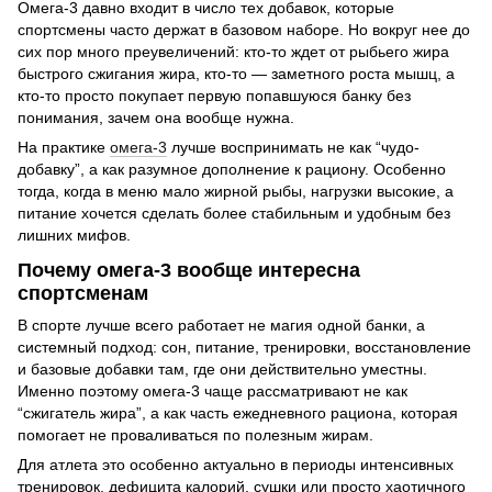
Омега-3 давно входит в число тех добавок, которые
спортсмены часто держат в базовом наборе. Но вокруг нее до
сих пор много преувеличений: кто-то ждет от рыбьего жира
быстрого сжигания жира, кто-то — заметного роста мышц, а
кто-то просто покупает первую попавшуюся банку без
понимания, зачем она вообще нужна.
На практике
омега-3
лучше воспринимать не как “чудо-
добавку”, а как разумное дополнение к рациону. Особенно
тогда, когда в меню мало жирной рыбы, нагрузки высокие, а
питание хочется сделать более стабильным и удобным без
лишних мифов.
Почему омега-3 вообще интересна
спортсменам
В спорте лучше всего работает не магия одной банки, а
системный подход: сон, питание, тренировки, восстановление
и базовые добавки там, где они действительно уместны.
Именно поэтому омега-3 чаще рассматривают не как
“сжигатель жира”, а как часть ежедневного рациона, которая
помогает не проваливаться по полезным жирам.
Для атлета это особенно актуально в периоды интенсивных
тренировок, дефицита калорий, сушки или просто хаотичного