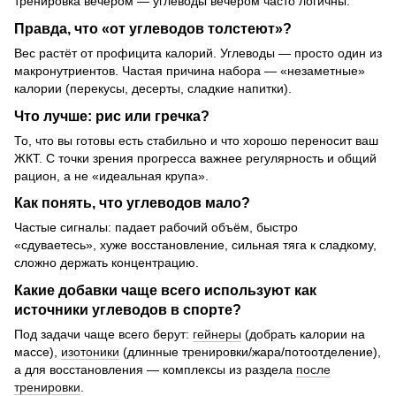
тренировка вечером — углеводы вечером часто логичны.
Правда, что «от углеводов толстеют»?
Вес растёт от профицита калорий. Углеводы — просто один из
макронутриентов. Частая причина набора — «незаметные»
калории (перекусы, десерты, сладкие напитки).
Что лучше: рис или гречка?
То, что вы готовы есть стабильно и что хорошо переносит ваш
ЖКТ. С точки зрения прогресса важнее регулярность и общий
рацион, а не «идеальная крупа».
Как понять, что углеводов мало?
Частые сигналы: падает рабочий объём, быстро
«сдуваетесь», хуже восстановление, сильная тяга к сладкому,
сложно держать концентрацию.
Какие добавки чаще всего используют как
источники углеводов в спорте?
Под задачи чаще всего берут:
гейнеры
(добрать калории на
массе),
изотоники
(длинные тренировки/жара/потоотделение),
а для восстановления — комплексы из раздела
после
тренировки
.