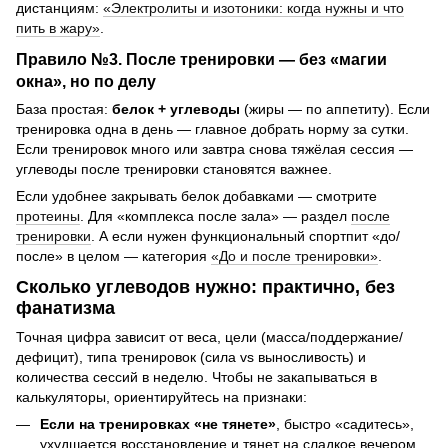
дистанциям:
«Электролиты и изотоники: когда нужны и что
пить в жару»
.
Правило №3. После тренировки — без «магии
окна», но по делу
База простая:
белок + углеводы
(жиры — по аппетиту). Если
тренировка одна в день — главное добрать норму за сутки.
Если тренировок много или завтра снова тяжёлая сессия —
углеводы после тренировки становятся важнее.
Если удобнее закрывать белок добавками — смотрите
протеины
. Для «комплекса после зала» — раздел
после
тренировки
. А если нужен функциональный спортпит «до/
после» в целом — категория
«До и после тренировки»
.
Сколько углеводов нужно: практично, без
фанатизма
Точная цифра зависит от веса, цели (масса/поддержание/
дефицит), типа тренировок (сила vs выносливость) и
количества сессий в неделю. Чтобы не закапываться в
калькуляторы, ориентируйтесь на признаки:
Если на тренировках «не тянете»
, быстро «садитесь»,
ухудшается восстановление и тянет на сладкое вечером