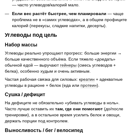
— часто углеводов/калорий мало.
Если вес растёт быстрее, чем планировали
— чаще
проблема не в «самих углеводах», а в общем профиците
калорий (перекусы, сладкие напитки, десерты).
Углеводы под цель
Набор массы
Углеводы реально упрощают прогресс: больше энергии →
больше качественного объёма. Если тяжело «доедать»
обычной едой — выручают
гейнеры
(смесь углеводов +
белка), особенно худым и очень активным.
Частая рабочая связка для силовых:
креатин
+ адекватные
углеводы в рационе + белок (еда или
протеин
).
Сушка / дефицит
На дефиците не обязательно «убивать углеводы в ноль».
Часто лучше оставить их
там, где они помогают
(до/после
тренировки), а в остальное время усилить белок и овощи,
держать порции под контролем.
Выносливость / бег / велосипед