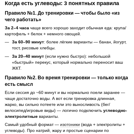
Когда есть углеводы: 3 понятных правила
Правило №1. До тренировки — чтобы было «из
чего работать»
За 2–4 часа
чаще всего хорошо заходит обычная еда: крупа/
картофель + белок + немного овощей.
За 60–90 минут
: более лёгкие варианты — банан, йогурт,
тост, рисовые хлебцы.
За 20–40 минут
(если нужно быстро): небольшой
«быстрый» перекус, который нормально переносит ваш
ЖКТ.
Правило №2. Во время тренировки — только когда
есть смысл
Если сессия до ~60 минут и вы нормально поели заранее —
чаще достаточно воды. А вот если тренировка длинная,
жарко, вы сильно потеете или это выносливость (бег/
велосипед/игровые виды) — логично подключить
углеводно-
электролитные
варианты.
Самый удобный формат —
изотоники
(вода + электролиты +
углеводы). Про натрий, жару и простые сценарии по