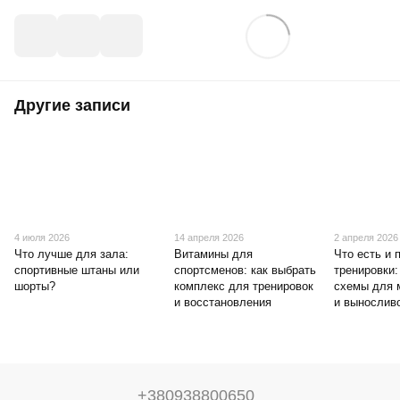
Другие записи
4 июля 2026
14 апреля 2026
2 апреля 2026
Что лучше для зала:
Витамины для
Что есть и 
спортивные штаны или
спортсменов: как выбрать
тренировки:
шорты?
комплекс для тренировок
схемы для 
и восстановления
и вынослив
+380938800650