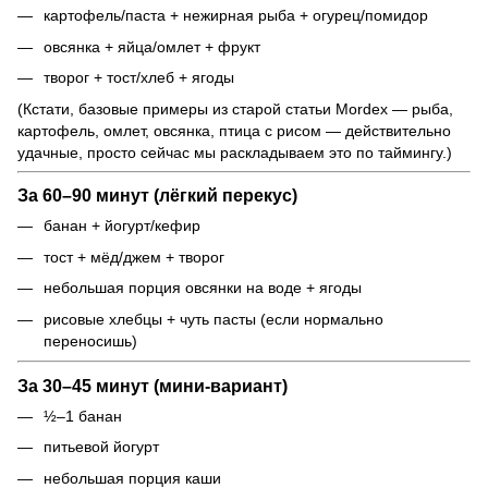
картофель/паста + нежирная рыба + огурец/помидор
овсянка + яйца/омлет + фрукт
творог + тост/хлеб + ягоды
(Кстати, базовые примеры из старой статьи Mordex — рыба,
картофель, омлет, овсянка, птица с рисом — действительно
удачные, просто сейчас мы раскладываем это по таймингу.)
За
60–90 минут
(лёгкий перекус)
банан + йогурт/кефир
тост + мёд/джем + творог
небольшая порция овсянки на воде + ягоды
рисовые хлебцы + чуть пасты (если нормально
переносишь)
За
30–45 минут
(мини-вариант)
½–1 банан
питьевой йогурт
небольшая порция каши