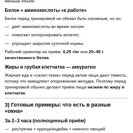
меньше объём.
Белок = аминокислоты «к работе»
Белок перед тренировкой не обязан быть огромным, но он:
даёт аминокислоты во время сессии,
помогает контролировать аппетит,
упрощает закрытие суточной нормы.
Рабочий ориентир на приём:
0,25 г/кг
или
20–40 г
качественного белка
.
Жиры и грубая клетчатка — аккуратно
Жирная еда и «салат-тазик» перед залом чаще дают тяжесть,
потому что замедляют опорожнение желудка. Поэтому перед
тренировкой обычно делают приём пищи
низким по жиру и
клетчатке
.
3) Готовые примеры: что есть в разные
«окна»
За
2–3 часа
(полноценный приём)
рис/гречка + курица/индейка + немного овощей