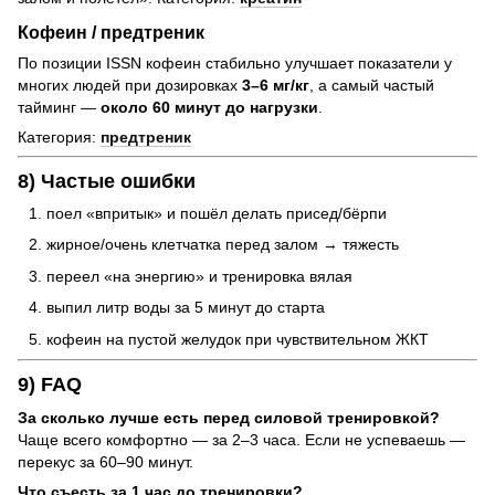
Кофеин / предтреник
По позиции ISSN кофеин стабильно улучшает показатели у
многих людей при дозировках
3–6 мг/кг
, а самый частый
тайминг —
около 60 минут до нагрузки
.
Категория:
предтреник
8) Частые ошибки
поел «впритык» и пошёл делать присед/бёрпи
жирное/очень клетчатка перед залом → тяжесть
переел «на энергию» и тренировка вялая
выпил литр воды за 5 минут до старта
кофеин на пустой желудок при чувствительном ЖКТ
9) FAQ
За сколько лучше есть перед силовой тренировкой?
Чаще всего комфортно — за 2–3 часа. Если не успеваешь —
перекус за 60–90 минут.
Что съесть за 1 час до тренировки?