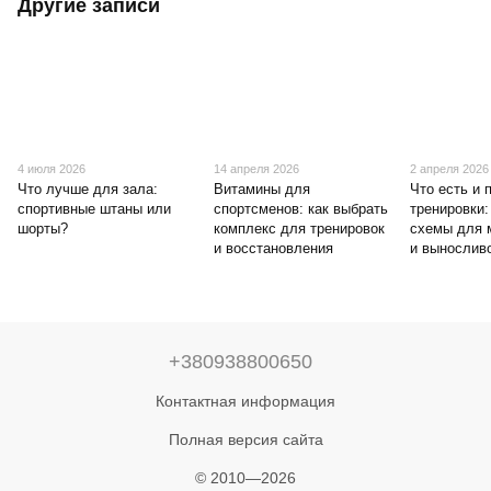
Другие записи
4 июля 2026
14 апреля 2026
2 апреля 2026
Что лучше для зала:
Витамины для
Что есть и 
спортивные штаны или
спортсменов: как выбрать
тренировки:
шорты?
комплекс для тренировок
схемы для 
и восстановления
и вынослив
+380938800650
Контактная информация
Полная версия сайта
© 2010—2026