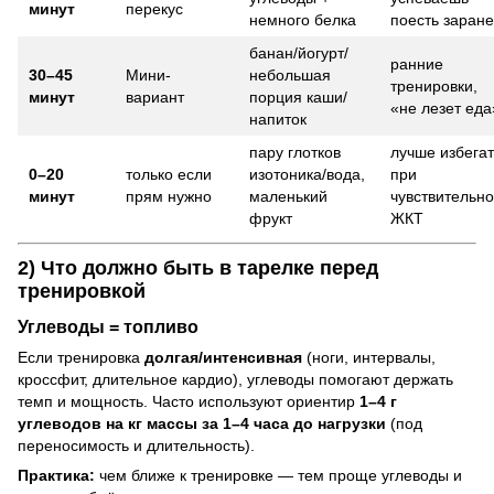
минут
перекус
немного белка
поесть заран
банан/йогурт/
ранние
30–45
Мини-
небольшая
тренировки,
минут
вариант
порция каши/
«не лезет еда
напиток
пару глотков
лучше избегат
0–20
только если
изотоника/вода,
при
минут
прям нужно
маленький
чувствительн
фрукт
ЖКТ
2) Что должно быть в тарелке перед
тренировкой
Углеводы = топливо
Если тренировка
долгая/интенсивная
(ноги, интервалы,
кроссфит, длительное кардио), углеводы помогают держать
темп и мощность. Часто используют ориентир
1–4 г
углеводов на кг массы за 1–4 часа до нагрузки
(под
переносимость и длительность).
Практика:
чем ближе к тренировке — тем проще углеводы и