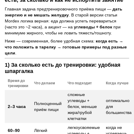
есть, за сколько и как не испортить занятие
Главная задача предтренировочного приёма пищи —
дать
энергию и не мешать желудку
. В старой версии статьи
Mordex логика верная: еда должна успеть перевариться
(часто это ~2 часа), а акцент — на
углеводы + белок
при
минимуме жирного, чтобы не ловить тяжесть/тошноту.
Ниже — современная, более удобная схема:
когда есть →
что положить в тарелку → готовые примеры под разные
цели
.
1) За сколько есть до тренировки: удобная
шпаргалка
Время до
Что делаем
Что подходит
Когда лучше
тренировки
сложные
углеводы +
оптимально
Полноценный
2–3 часа
белок, меньше
для
приём пищи
жира/грубой
большинства
клетчатки
легкоусвояемые
когда не
60–90
Лёгкий
углеводы +
успеваешь