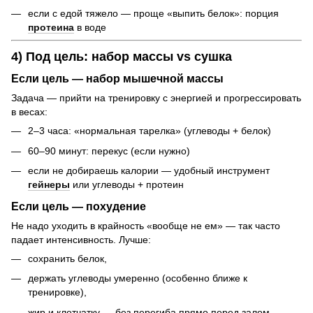
если с едой тяжело — проще «выпить белок»: порция
протеина
в воде
4) Под цель: набор массы vs сушка
Если цель —
набор мышечной массы
Задача — прийти на тренировку с энергией и прогрессировать
в весах:
2–3 часа: «нормальная тарелка» (углеводы + белок)
60–90 минут: перекус (если нужно)
если не добираешь калории — удобный инструмент
гейнеры
или углеводы + протеин
Если цель —
похудение
Не надо уходить в крайность «вообще не ем» — так часто
падает интенсивность. Лучше:
сохранить белок,
держать углеводы умеренно (особенно ближе к
тренировке),
жир и клетчатку — без перегиба прямо перед залом.