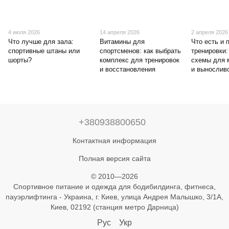
4 июля 2026
14 апреля 2026
2 апреля 2026
Что лучше для зала:
Витамины для
Что есть и 
спортивные штаны или
спортсменов: как выбрать
тренировки:
шорты?
комплекс для тренировок
схемы для 
и восстановления
и вынослив
+380938800650
Контактная информация
Полная версия сайта
© 2010—2026
Спортивное питание и одежда для бодибилдинга, фитнеса,
пауэрлифтинга - Украина, г. Киев, улица Андрея Малышко, 3/1А,
Киев, 02192 (станция метро Дарница)
Рус
Укр