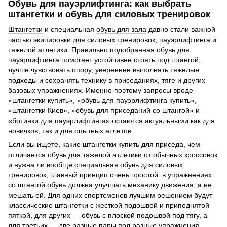
Обувь для пауэрлифтинга: как выбрать
штангетки и обувь для силовых тренировок
Штангетки
и специальная
обувь для зала
давно стали важной
частью экипировки для силовых тренировок, пауэрлифтинга и
тяжелой атлетики. Правильно подобранная обувь для
пауэрлифтинга помогает устойчивее стоять под штангой,
лучше чувствовать опору, увереннее выполнять тяжелые
подходы и сохранять технику в приседаниях, тяге и других
базовых упражнениях. Именно поэтому запросы вроде
«штангетки купить», «обувь для пауэрлифтинга купить»,
«штангетки Киев», «обувь для приседаний со штангой» и
«ботинки для пауэрлифтинга» остаются актуальными как для
новичков, так и для опытных атлетов.
Если вы ищете, какие штангетки купить для приседа, чем
отличается обувь для тяжелой атлетики от обычных кроссовок
и нужна ли вообще специальная обувь для силовых
тренировок, главный принцип очень простой: в упражнениях
со штангой обувь должна улучшать механику движения, а не
мешать ей. Для одних спортсменов лучшим решением будут
классические штангетки с жесткой подошвой и приподнятой
пяткой, для других — обувь с плоской подошвой под тягу, а
для третьих — две разные пары под разные упражнения.